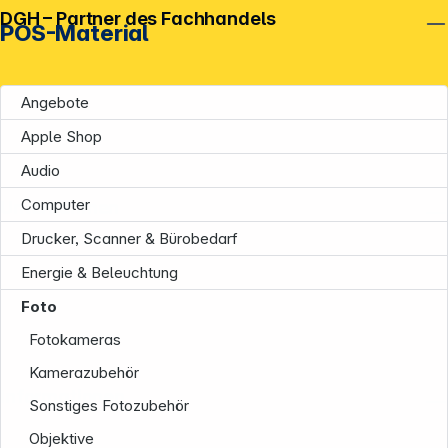
DGH – Partner des Fachhandels
POS-Material
Angebote
Apple Shop
Audio
Computer
Unternehmen
Drucker, Scanner & Bürobedarf
Energie & Beleuchtung
Foto
Fotokameras
Kamerazubehör
Informationen
Sonstiges Fotozubehör
Objektive