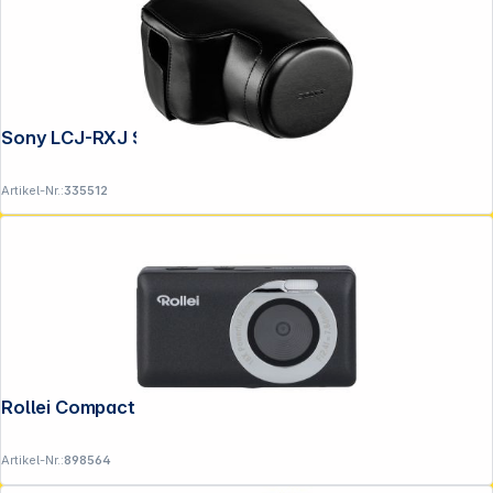
Sony LCJ-RXJ Schutzhülle für RX10
Artikel-Nr.:
335512
Rollei Compactline Pocket schwarz
Artikel-Nr.:
898564