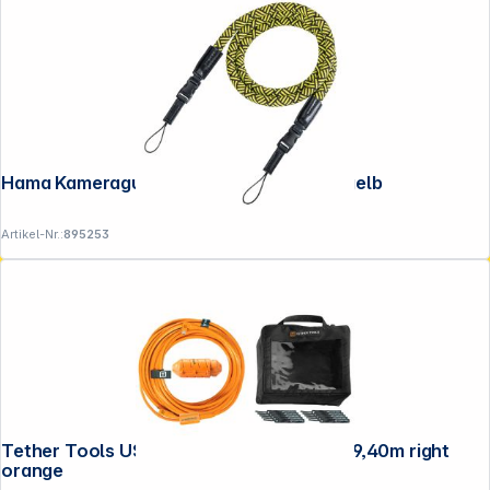
Hama Kameragurt "Braid 120" schwarz/gelb
Artikel-Nr.:
895253
Tether Tools USB-C zu C-Kabel- system 9,40m right
orange