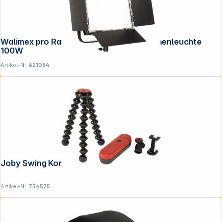
Walimex pro Rainbow LED RGBWW Flächenleuchte
100W
Artikel-Nr.:
621084
Joby Swing Komplett Kit
Artikel-Nr.:
734575