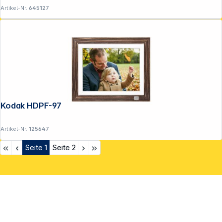
Artikel-Nr.:
645127
Kodak HDPF-978 WiFi braun
Artikel-Nr.:
125647
Seite
1
Seite
2