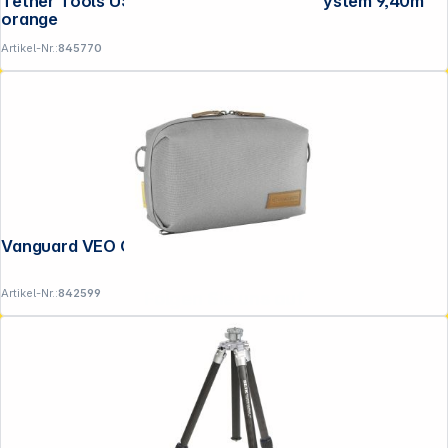
Tether Tools USB-C zu Micro-B- Kabel-System 9,40m
orange
Artikel-Nr.:
845770
Vanguard VEO City TP28 grau
Artikel-Nr.:
842599
Folgen Sie uns auf