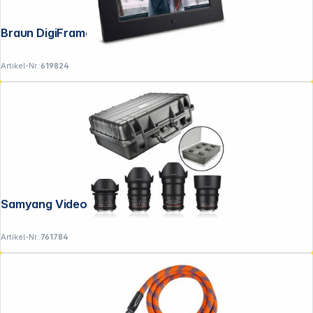
Braun DigiFrame 1083 24,64cm (9,7")
Artikel-Nr.:
619824
Samyang Video DSLR basic Set II Sony E
Artikel-Nr.:
761784