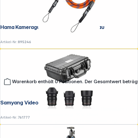
Hama Kameragurt "Braid 120" orange/blau
Artikel-Nr.:
895246
Warenkorb enthält 0 Positionen. Der Gesamtwert beträg
Samyang Video DSLR basic Set Sony E
**EVP = Empfohlener Verkaufspreis des Herstellers /
Lieferanten zzgl. 19% Mwst.
Artikel-Nr.:
761777
Alle Preise exkl. gesetzl. Mehrwertsteuer zzgl.
Versandkosten
.