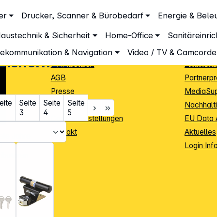
Unternehmen
Inform
er
Drucker, Scanner & Bürobedarf
Energie & Bele
Über DGH
Lieferbe
austechnik & Sicherheit
Home-Office
Sanitäreinri
Unsere Leistungen
Dropship
Beratung
Info Guid
lekommunikation & Navigation
Video / TV & Camcorde
Sicherheit
Datenschutz
Zahlarten
AGB
Partnerp
Presse
MediaSu
eite
Seite
Seite
Seite
Impressum
Nachhalti
3
4
5
Cookie-Einstellungen
EU Data 
Kontakt
Aktuelles
iele Jahre
Login Inf
0
ibutoren