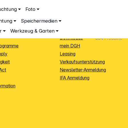
ationen
Service
uchtung
Foto
dingungen
Neukunden-Anmeldung
chtung
Speichermedien
ping
Sendungsverfolgung
e
Warenrücksendung (RMA)
r
Werkzeug & Garten
Downloads
334
Produkte
rogramme
mein DGH
pply
Leasing
gkeit
Verkaufsunterstützung
Act
Newsletter-Anmeldung
IFA Anmeldung
ormation