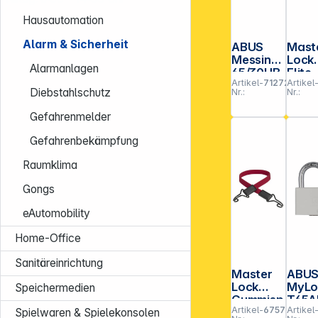
Hausautomation
Alarm & Sicherheit
ABUS
Mast
Messing
Lock
Alarmanlagen
65/30HB
Elite
Artikel-
712728
Artikel
60 SL 4
45m
Diebstahlschutz
Nr.:
Nr.:
Vorh
e-
Gefahrenmelder
schl
64m
Gefahrenbekämpfung
Bügel
Stift-
Raumklima
Gongs
eAutomobility
Home-Office
Sanitäreinrichtung
Master
ABU
Lock
MyLo
Speichermedien
Gummisp
T65A
Artikel-
675782
Artikel
annseil
weiss S
Spielwaren & Spielekonsolen