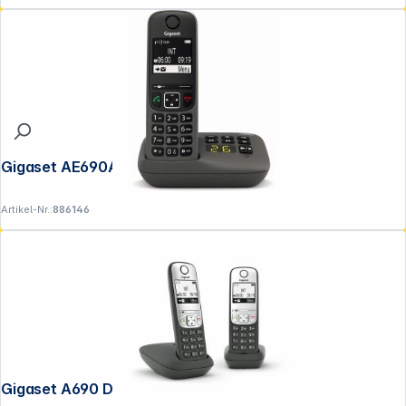
Gigaset AE690A anthrazit
Artikel-Nr.:
886146
Gigaset A690 Duo schwarz