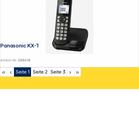
Panasonic KX-TGC450GB schwarz
Artikel-Nr.:
588618
Seite
1
Seite
2
Seite
3