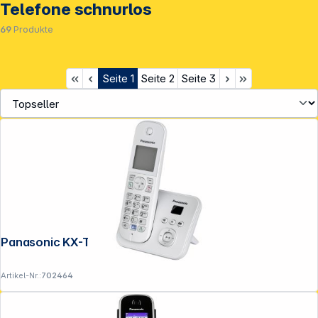
Telefone schnurlos
69
Produkte
Seite
1
Seite
2
Seite
3
Panasonic KX-TG6821GS perlsilber
Artikel-Nr.:
702464