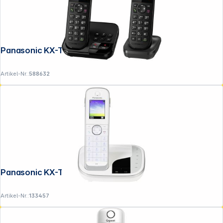
Panasonic KX-TGC422GB schwarz
Artikel-Nr.:
588632
Panasonic KX-TGJ320GW
Artikel-Nr.:
133457