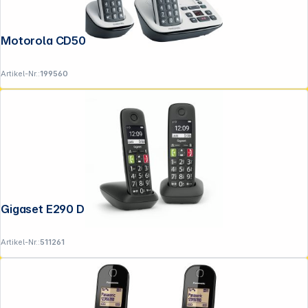
Motorola CD5012 weiß
Artikel-Nr.:
199560
Gigaset E290 Duo schwarz
Artikel-Nr.:
511261