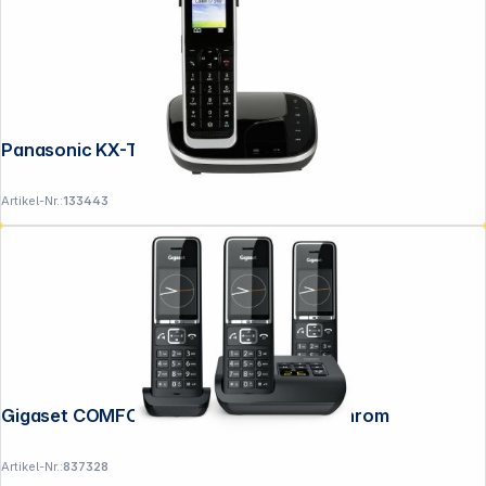
Service
Panasonic KX-TGJ320GB
Artikel-Nr.:
133443
Gigaset COMFORT 550A trio schwarz/chrom
Artikel-Nr.:
837328