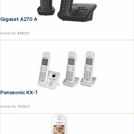
Gigaset A270 A Duo schwarz
Artikel-Nr.:
828221
Panasonic KX-TG6823GS perlsilber
Artikel-Nr.:
702527