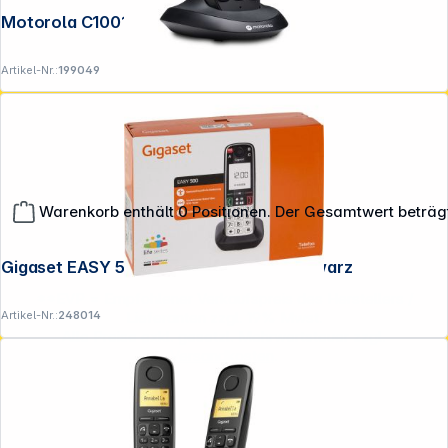
Motorola C1001CB+ schwarz
Artikel-Nr.:
199049
Warenkorb enthält 0 Positionen. Der Gesamtwert beträg
Gigaset EASY 500 Seniorentelefon schwarz
**EVP = Empfohlener Verkaufspreis des Herstellers /
Artikel-Nr.:
248014
Lieferanten zzgl. 19% Mwst.
Alle Preise exkl. gesetzl. Mehrwertsteuer zzgl.
Versandkosten
.