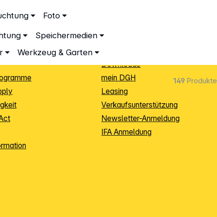
ationen
Service
uchtung
Foto
dingungen
Neukunden-Anmeldung
chtung
Speichermedien
ping
Sendungsverfolgung
e
Warenrücksendung (RMA)
r
Werkzeug & Garten
Downloads
rogramme
mein DGH
149
Produkte
pply
Leasing
gkeit
Verkaufsunterstützung
Act
Newsletter-Anmeldung
IFA Anmeldung
ormation