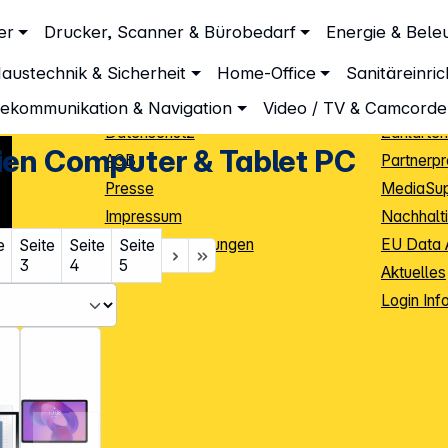
Unternehmen
Inform
er
Drucker, Scanner & Bürobedarf
Energie & Bele
er & Tablet PC
Über DGH
Lieferbe
t PC
austechnik & Sicherheit
Home-Office
Sanitäreinri
Unsere Leistungen
Dropship
Beratung
Info Guid
lekommunikation & Navigation
Video / TV & Camcorde
Datenschutz
Zahlarten
ien Computer & Tablet PC
AGB
Partnerp
Presse
MediaSu
Impressum
Nachhalti
Cookie-Einstellungen
EU Data 
e
Seite
Seite
Seite
3
4
5
Kontakt
Aktuelles
iele Jahre
Login Inf
0
ibutoren