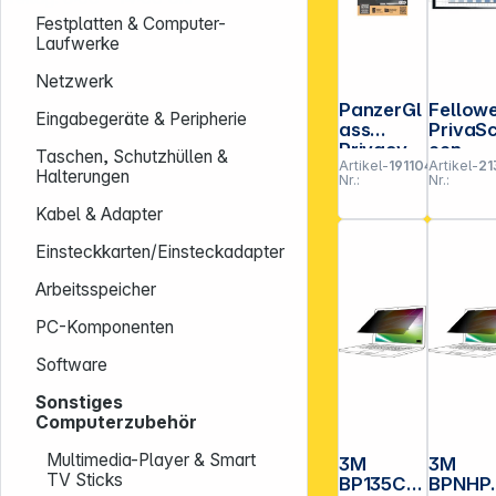
Festplatten & Computer-
Laufwerke
Netzwerk
PanzerGl
Fellow
Eingabegeräte & Peripherie
ass
PrivaS
Privacy
een
Taschen, Schutzhüllen &
Artikel-
191104
Artikel-
21
Screen
Widesc
Halterungen
Nr.:
Nr.:
Protecto
en
r iPad Air
Blicksc
Kabel & Adapter
11/iPad
tzfilter
10.9
54,61c
Einsteckkarten/Einsteckadapter
21,5"
Arbeitsspeicher
PC-Komponenten
Software
Sonstiges
Computerzubehör
Multimedia-Player & Smart
3M
3M
TV Sticks
BP135C3
BPNHP