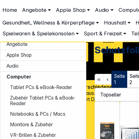
DGH – Partner des Fachhandels
Home
Angebote
Apple Shop
Audio
Comput
Computer
Sonstiges Computerzubehör
Schutzfolien Comput
Schutzfolien Computer & Table
Gesundheit, Wellness & Körperpflege
Haushalt
H
Spielwaren & Spielekonsolen
Sport & Freizeit
Te
Angebote
Schutzfol
Apple Shop
Audio
Seite
Seit
Computer
1
2
Über
45.000 Artikel
und über
600 verschiedene Marken
, v
Tablet PCs & eBook-Reader
Know-how und Erfahrung zeichnen uns aus. Mit mehr als
15.00
Zubehör Tablet PCs & eBook-
Kundenadressen
in Deutschland gehört DGH zu den Top-Distr
Reader
für CE-Technologieprodukte!
Notebooks & PCs / Macs
Tel.: 0931 9708 - 444
E-Mail:
info@dgh.de
Monitore & Zubehör
Montag – Donnerstag: 8:00 – 17:00 Uhr
VR-Brillen & Zubehör
Freitag: 8:00 – 14:00 Uhr