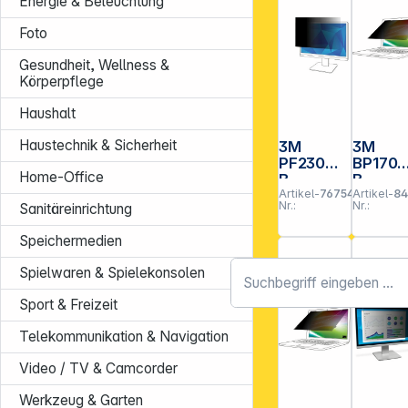
Energie & Beleuchtung
Foto
Gesundheit, Wellness &
Körperpflege
Haushalt
Haustechnik & Sicherheit
3M
3M
PF230W9
BP170
Home-Office
B
B
Artikel-
767543
Artikel-
8
Blickschu
Blicksc
Nr.:
Nr.:
Sanitäreinrichtung
tzfilter
tzf. 16:1
Black für
17" Bri
Speichermedien
58,4cm
Screen
23,0" 16:9
für
Spielwaren & Spielekonsolen
Laptop
Sport & Freizeit
Telekommunikation & Navigation
Video / TV & Camcorder
Werkzeug & Garten