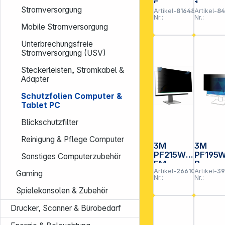
E
1
Stromversorgung
Artikel-
816489
Artikel-
8
Blickschu
Blicksc
Nr.:
Nr.:
tzf. 3:2
tzf. 3:2
Mobile Stromversorgung
13,5"
Bright
Bright
Scr. HP
Unterbrechungsfreie
Screen
EliteB.
Stromversorgung (USV)
Vollb.Lap
x360
top
1030
Steckerleisten, Stromkabel &
Adapter
Schutzfolien Computer &
Tablet PC
Blickschutzfilter
Reinigung & Pflege Computer
3M
3M
PF215W9
PF195
Sonstiges Computerzubehör
EM
B
Artikel-
266102
Artikel-
3
Blickschu
Blicksc
Gaming
Nr.:
Nr.:
tzfilter
tzfilter f.
COMPLY
19,5" 16
Spielekonsolen & Zubehör
Magnetic
Monito
Drucker, Scanner & Bürobedarf
Monit.21,
Breitbi
5 16:9