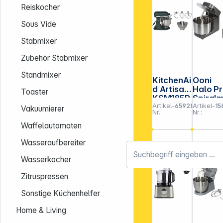
Reiskocher
Sous Vide
Stabmixer
Zubehör Stabmixer
Standmixer
KitchenAi
Ooni
d Artisan
Halo P
Toaster
KSM185P
Spiralm
Artikel-
659283
Artikel-
15
SEPP
er
Vakuumierer
Nr.:
Nr.:
Pebbled
Anthraz
palm
Waffelautomaten
Wasseraufbereiter
Wasserkocher
Zitruspressen
Sonstige Küchenhelfer
Home & Living