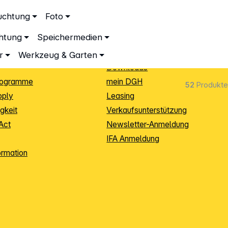
ationen
Service
uchtung
Foto
dingungen
Neukunden-Anmeldung
chtung
Speichermedien
ping
Sendungsverfolgung
e
Warenrücksendung (RMA)
r
Werkzeug & Garten
Downloads
rogramme
mein DGH
52
Produkte
pply
Leasing
gkeit
Verkaufsunterstützung
Act
Newsletter-Anmeldung
IFA Anmeldung
ormation