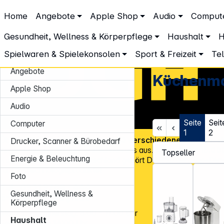
DGH – Partner des Fachhandels
Home
Angebote
Apple Shop
Audio
Comput
Haushalt
Küchengeräte
Küchenmaschinen
Küchenmaschinen
Gesundheit, Wellness & Körperpflege
Haushalt
H
Spielwaren & Spielekonsolen
Sport & Freizeit
Te
Angebote
Küchenma
Apple Shop
Audio
Seite
Seit
Computer
1
2
Über
45.000 Artikel
und über
600 verschiedene Marken
, v
Drucker, Scanner & Bürobedarf
Know-how und Erfahrung zeichnen uns aus. Mit mehr als
15.00
Energie & Beleuchtung
Kundenadressen
in Deutschland gehört DGH zu den Top-Distr
für CE-Technologieprodukte!
Foto
Tel.: 0931 9708 - 444
Gesundheit, Wellness &
E-Mail:
info@dgh.de
Körperpflege
Montag – Donnerstag: 8:00 – 17:00 Uhr
Haushalt
Freitag: 8:00 – 14:00 Uhr