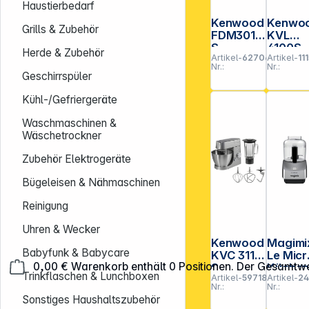
Haustierbedarf
Kenwood
Kenwo
Grills & Zubehör
FDM301S
KVL
S
4100S
Herde & Zubehör
Artikel-
627062
Artikel-
11
MultiPro
Chef X
Nr.:
Nr.:
Compact
Geschirrspüler
Kühl-/Gefriergeräte
Waschmaschinen &
Wäschetrockner
Zubehör Elektrogeräte
Bügeleisen & Nähmaschinen
Reinigung
Uhren & Wecker
Kenwood
Magimi
Babyfunk & Babycare
KVC 3110
Le Micr
0,00 €
Warenkorb enthält 0 Positionen. Der Gesamtwe
S
Küche
Trinkflaschen & Lunchboxen
Artikel-
597186
Artikel-
24
aschin
Nr.:
Nr.:
mat
Sonstiges Haushaltszubehör
chrom