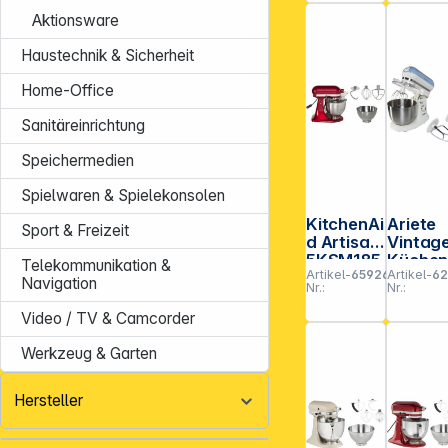
Aktionsware
Haustechnik & Sicherheit
Home-Office
Sanitäreinrichtung
Speichermedien
Spielwaren & Spielekonsolen
KitchenAi
Ariete
**EVP = E
Sport & Freizeit
d Artisan
Vintag
5KSM185
Küche
Telekommunikation &
Artikel-
659262
Artikel-
62
PSECA
aschine
Navigation
Nr.:
Nr.:
Liebesap
blau
fel rot
Video / TV & Camcorder
Werkzeug & Garten
Hersteller