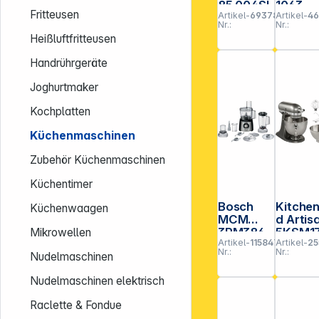
85.004SI
1063
Fritteusen
Artikel-
693786
Artikel-
4
Nr.:
Nr.:
Heißluftfritteusen
Handrührgeräte
Joghurtmaker
Kochplatten
Küchenmaschinen
Zubehör Küchenmaschinen
Küchentimer
Bosch
Kitchen
Küchenwaagen
MCM
d Artis
3PM386
5KSM1
Mikrowellen
Artikel-
115847
Artikel-
25
Foodpro
PSEMS
Nr.:
Nr.:
Nudelmaschinen
cessor
Medall
MultiTale
n Silber
Nudelmaschinen elektrisch
nt 3 schw
Raclette & Fondue