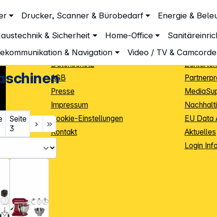
Unternehmen
Inform
er
Drucker, Scanner & Bürobedarf
Energie & Bele
Über DGH
Lieferbe
austechnik & Sicherheit
Home-Office
Sanitäreinri
Unsere Leistungen
Dropship
Beratung
Info Guid
lekommunikation & Navigation
Video / TV & Camcorde
Datenschutz
Zahlarten
schinen
AGB
Partnerp
Presse
MediaSu
Impressum
Nachhalti
Cookie-Einstellungen
EU Data 
e
Seite
3
Kontakt
Aktuelles
iele Jahre
Login Inf
0
ibutoren