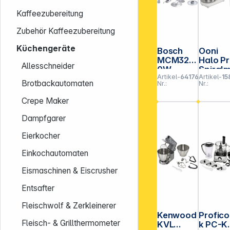
Kaffeezubereitung
Zubehör Kaffeezubereitung
Küchengeräte
Bosch
Ooni
MCM320
Halo P
Allesschneider
0W
Spiralm
Artikel-
641769
Artikel-
15
MultiTale
er
Brotbackautomaten
Nr.:
Nr.:
nt 3 Food
Polarw
Processo
ß
Crepe Maker
r
Dampfgarer
Eierkocher
Einkochautomaten
Eismaschinen & Eiscrusher
Entsafter
Fleischwolf & Zerkleinerer
Kenwood
Profic
Fleisch- & Grillthermometer
KVL
k PC-