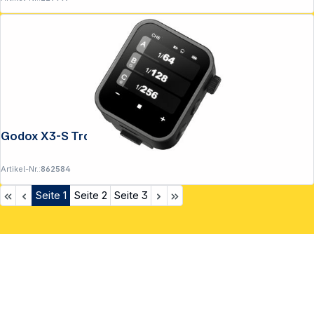
Godox X3-S Transmitter für Sony
Artikel-Nr.:
862584
Seite
1
Seite
2
Seite
3