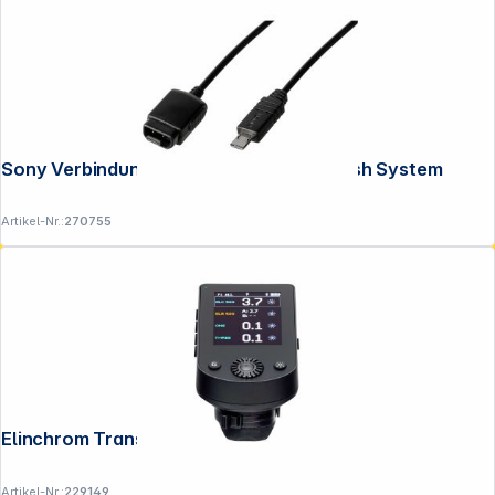
Sony Verbindungskabel für Wireless Flash System
Artikel-Nr.:
270755
Copyright © 2001 - 2026 DGH - Alle Rechte vorbehalten.
Elinchrom Transmitter pro X für Sony
Artikel-Nr.:
229149