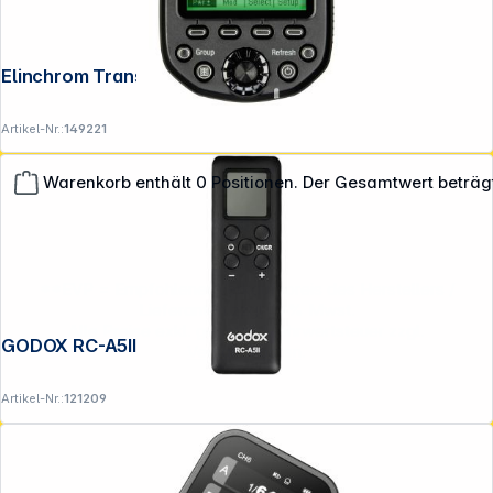
Elinchrom Transmitter Pro für Nikon
Artikel-Nr.:
149221
Warenkorb enthält 0 Positionen. Der Gesamtwert beträg
**EVP = Empfohlener Verkaufspreis des Herstellers /
Lieferanten zzgl. 19% Mwst.
Alle Preise exkl. gesetzl. Mehrwertsteuer zzgl.
GODOX RC-A5II Fernbedienung
Versandkosten
.
Artikel-Nr.:
121209