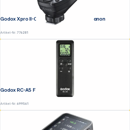
Godox Xpro II-C Transmitter mit BT für Canon
Artikel-Nr.:
776281
Godox RC-A5 Fernbedienung
Artikel-Nr.:
699561