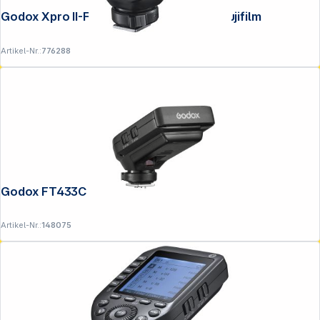
Godox Xpro II-F Transmitter mit BT für Fujifilm
Artikel-Nr.:
776288
Godox FT433C Transmitter für Canon
Artikel-Nr.:
148075