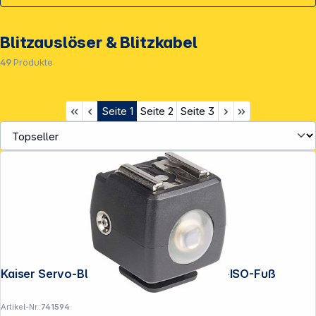
Blitzauslöser & Blitzkabel
49
Produkte
Seite
1
Seite
2
Seite
3
Service
Kaiser Servo-Blitzauslöser für Standard-ISO-Fuß
Artikel-Nr.:
741594