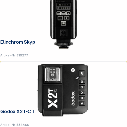
Elinchrom Skyport Transmitter Plus
Artikel-Nr.:
310277
Godox X2T-C Transmitter für Canon
Artikel-Nr.:
534466