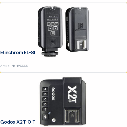
Elinchrom EL-Skyport Universal Plus set
Artikel-Nr.:
193335
Godox X2T-O Transmitter für MFT
Folgen Sie uns auf