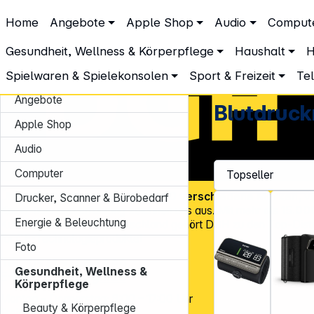
DGH – Partner des Fachhandels
Home
Angebote
Apple Shop
Audio
Comput
Gesundheit, Wellness & Körperpflege
Gesundheit & Wellness
Blutdruckmesser
Gesundheit, Wellness & Körperpflege
Haushalt
H
Spielwaren & Spielekonsolen
Sport & Freizeit
Te
Angebote
Blutdruc
Apple Shop
Audio
Computer
Über
45.000 Artikel
und über
600 verschiedene Marken
, v
Drucker, Scanner & Bürobedarf
Know-how und Erfahrung zeichnen uns aus. Mit mehr als
15.00
Energie & Beleuchtung
Kundenadressen
in Deutschland gehört DGH zu den Top-Distr
für CE-Technologieprodukte!
Foto
Tel.: 0931 9708 - 444
Gesundheit, Wellness &
E-Mail:
info@dgh.de
Körperpflege
Montag – Donnerstag: 8:00 – 17:00 Uhr
Beauty & Körperpflege
Freitag: 8:00 – 14:00 Uhr