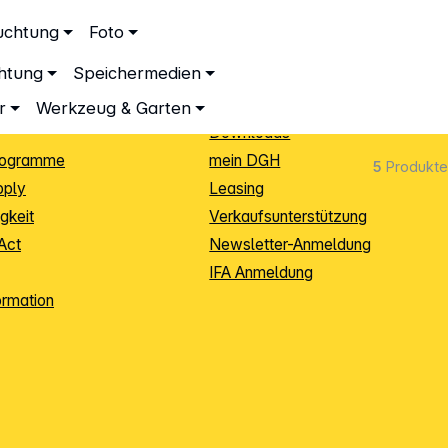
ationen
Service
uchtung
Foto
dingungen
Neukunden-Anmeldung
chtung
Speichermedien
ping
Sendungsverfolgung
e
Warenrücksendung (RMA)
r
Werkzeug & Garten
Downloads
rogramme
mein DGH
5
Produkte
pply
Leasing
gkeit
Verkaufsunterstützung
Act
Newsletter-Anmeldung
IFA Anmeldung
ormation