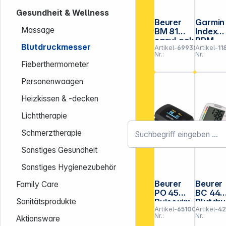
Gesundheit & Wellness
Beurer
Garmin
Massage
BM 81
Index
easyLock
BPM
Blutdruckmesser
Artikel-
699386
Artikel-
11
Blutdruck
Nr.:
Nr.:
messger
Fieberthermometer
ät
Personenwaagen
Heizkissen & -decken
Lichttherapie
Schmerztherapie
Sonstiges Gesundheit
Sonstiges Hygienezubehör
Beurer
Beurer
Family Care
PO 45
BC 44
Pulsoxim
Blutdr
Sanitätsprodukte
Artikel-
651002
Artikel-
4
eter
messge
Nr.:
Nr.:
Aktionsware
ät