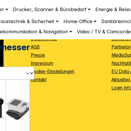
Unternehmen
Inform
er
Drucker, Scanner & Bürobedarf
Energie & Bele
Blutdruckmesser
Über DGH
Lieferbe
austechnik & Sicherheit
Home-Office
Sanitäreinri
Unsere Leistungen
Dropship
Beratung
Info Guid
lekommunikation & Navigation
Video / TV & Camcorde
Datenschutz
Zahlarten
kmesser
AGB
Partnerp
Presse
MediaSu
Impressum
Nachhalti
Cookie-Einstellungen
EU Data 
Kontakt
Aktuelles
iele Jahre
Login Inf
0
ibutoren