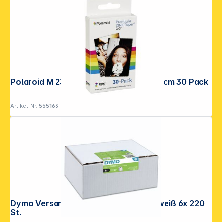
Polaroid M 230 Zink 2x3" Media 5 x 7,5 cm 30 Pack
Artikel-Nr.:
555163
Dymo Versand-Etiketten 54 x 101 mm weiß 6x 220
St.