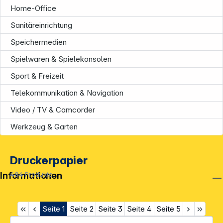
Home-Office
Sanitäreinrichtung
Speichermedien
Spielwaren & Spielekonsolen
Sport & Freizeit
Telekommunikation & Navigation
Video / TV & Camcorder
Werkzeug & Garten
Druckerpapier
Informationen
484
Produkte
Seite
1
Seite
2
Seite
3
Seite
4
Seite
5