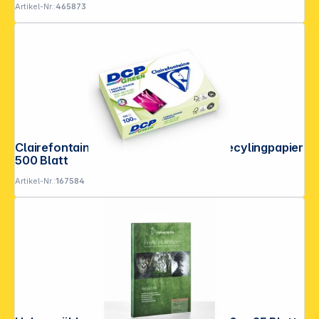
Artikel-Nr.:
465873
Clairefontaine DCP Green 100 g A 4 Recylingpapier
500 Blatt
Artikel-Nr.:
167584