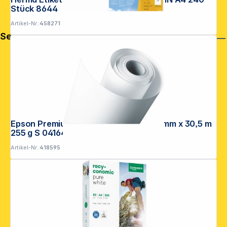
Stück 8644
Artikel-Nr.:
458271
Service
Epson Premium Semigloss Photo 1118 mm x 30,5 m
255 g S 041643
Artikel-Nr.:
418595