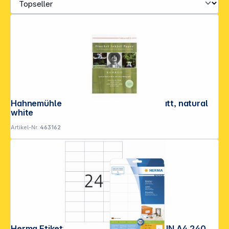
Hahnemühle Bamboo A 4 290 g, 25 Blatt, natural
white
Artikel-Nr.:
463162
Herma Etiketten 70x37 weiß 10 Blatt DIN A4 240