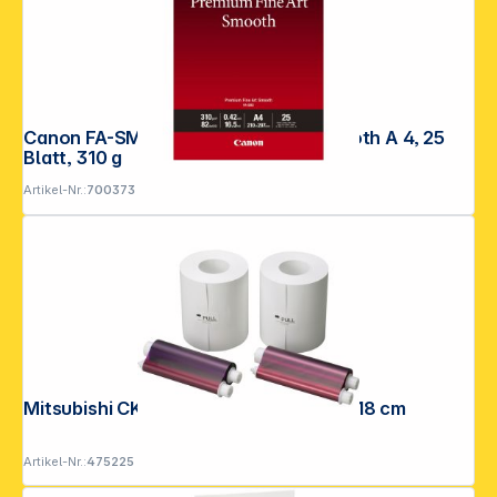
Canon FA-SM 2 Premium FineArt Smooth A 4, 25
Blatt, 310 g
Artikel-Nr.:
700373
Mitsubishi CK-M 57 S 9x13 / 13x13 / 13x18 cm
Artikel-Nr.:
475225