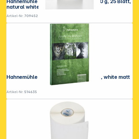
Hahnemühle Sugar Cane A 3+ matt 300 g, 25 Blatt,
natural white
Artikel-Nr.:
709452
Hahnemühle Agave A 4 290 g, 25 Blatt, white matt
Artikel-Nr.:
514635