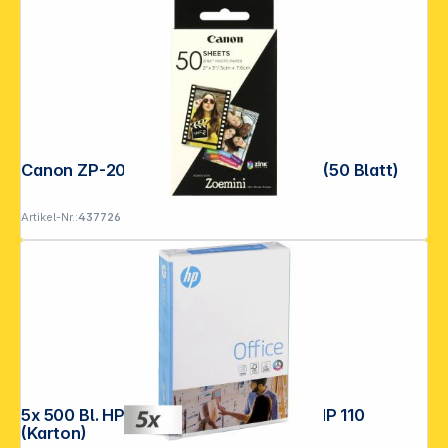
Canon ZP-2030 ZINK Paper 5 x 7,5 cm (50 Blatt)
Artikel-Nr.:
437726
5x 500 Bl. HP Office weiß A 4, 80 g, CHP 110
(Karton)