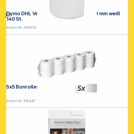
Dymo DHL Versand-Etiketten 102 x 210 mm weiß
140 St.
Artikel-Nr.:
709375
5x5 Bonrollen 57 mm x 25 m
Artikel-Nr.:
316437