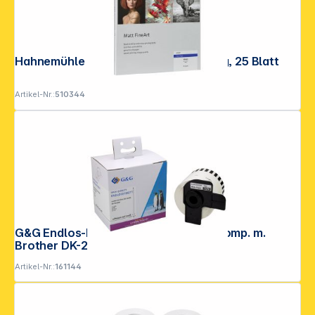
Hahnemühle Photo Rag weiß A 2 188 g, 25 Blatt
Artikel-Nr.:
510344
G&G Endlos-Et. 62mm x 30,48m sw- komp. m.
Brother DK-22205
Artikel-Nr.:
161144