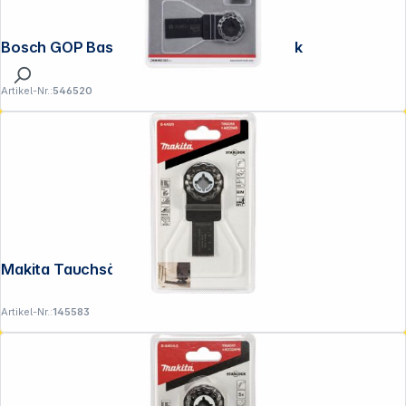
Bosch GOP Basis-Holz-Set 3-tlg. Starlock
Artikel-Nr.:
546520
Makita Tauchsägebl. 20mm TMA058
Artikel-Nr.:
145583