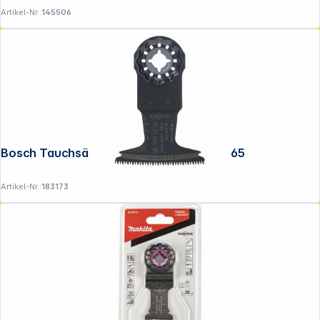
Artikel-Nr.:
145506
Bosch Tauchsägeblatt RB - 10er Pack AII65
Artikel-Nr.:
183173