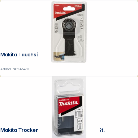
Makita Tauchsägebl.32mm TMA054
Artikel-Nr.:
145611
Makita Trockenbausägebl Gipskar 1x 10 St.