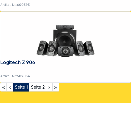
Artikel-Nr.:
600595
Logitech Z 906 5.1 Surround Speaker
Artikel-Nr.:
509054
Seite
1
Seite
2