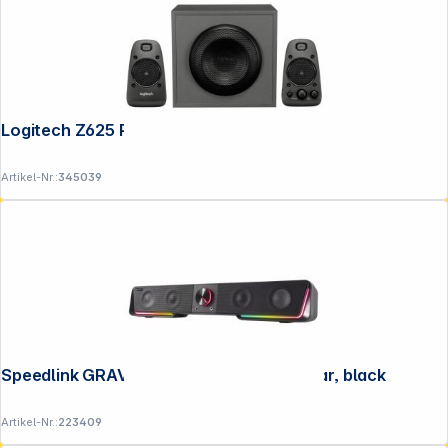
Logitech Z625 Powerful THX Sound
Artikel-Nr.:
345039
Speedlink GRAVITY RGB Stereo Soundbar, black
Artikel-Nr.:
223409