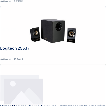
Artikel-Nr.:
243156
Service
Logitech Z533 schwarz
Artikel-Nr.:
135662