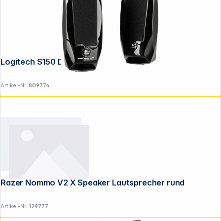
Logitech S150 Digital USB black
Artikel-Nr.:
809774
Razer Nommo V2 X Speaker Lautsprecher rund
Artikel-Nr.:
129777