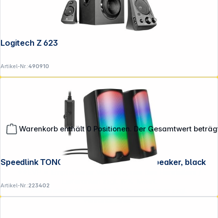
Logitech Z 623
Artikel-Nr.:
490910
Warenkorb enthält 0 Positionen. Der Gesamtwert beträg
Speedlink TONOS RGB Gaming Stereo Speaker, black
**EVP = Empfohlener Verkaufspreis des Herstellers /
Lieferanten zzgl. 19% Mwst.
Artikel-Nr.:
223402
Alle Preise exkl. gesetzl. Mehrwertsteuer zzgl.
Versandkosten
.