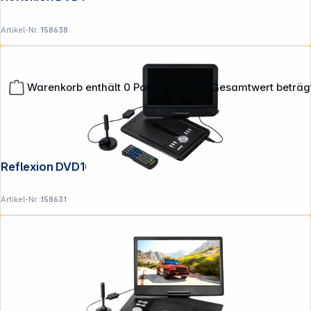
Artikel-Nr.:
158638
**EVP = Empfohlener Verkaufspreis des Herstellers /
Warenkorb enthält 0 Positionen. Der Gesamtwert beträg
Lieferanten zzgl. 19% Mwst.
Alle Preise exkl. gesetzl. Mehrwertsteuer zzgl.
Versandkosten
.
Reflexion DVD1025
Artikel-Nr.:
158631
Copyright © 2001 - 2026 DGH - Alle Rechte vorbehalten.