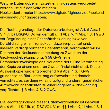
Welche Daten dabei im Einzelnen mindestens verarbeitet
werden, ist auf der Seite mit dem
Neukundenformular
https://www.dgh.de/dgh/service/neukund
en-anmeldung/
angegeben.
Die Rechtsgrundlage der Datenverarbeitung ist Art. 6 Abs. 1
S. 1 lit. b) DSGVO. Da wir gemäß §§ 1 Abs. 9, 11 Abs. 1 S. 1 GwG
vor Begründung einer Geschäftsbeziehung bzw. vor
Durchführung einer Transaktion dazu verpflichtet sind,
unseren Vertragspartner zu identifizieren, verarbeiten wir im
Rahmen der Neukundenanmeldung zu Zwecken der
Geldwäschebekämpfung, § 58 GwG, eine
Personalausweiskopie des Neuanmelders. Eine Verarbeitung
der Kopie zu einem anderen Zweck findet nicht statt. Diese
Ausweiskopie wird entsprechend § 8 Abs. 4 S. 1 GwG
grundsätzlich fünf Jahre lang aufbewahrt und danach
vernichtet, es sei denn wir sind aufgrund anderer gesetzlicher
Aufbewahrungspflichten zu einer längeren Aufbewahrung
verpflichtet, § 8 Abs. 4 S. 2 GwG.
Die Rechtsgrundlage dieser Datenverarbeitung ist insoweit
Art. 6 Abs. 1 S. 1 lit. c) DSGVO i. V. m. §§ 1 Abs. 9, 11 Abs. 1 S. 1