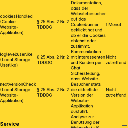
Dokumentation,
dass der
Websitebesucher
cookiesHandled
auf das
(Cookie –
§ 25 Abs. 2 Nr. 2
Cookiebanner
1 Monat
Website-
TDDDG
geklickt hat und
Applikation)
ob er die Cookies
ablehnt oder
zustimmt.
Kommunikation
loglevel:userlike
§ 25 Abs. 2 Nr. 2
mit Interessenten
Nicht
(Local Storage -
TDDDG
und Kunden per
zutreffend
Userlike)
Chat
Sicherstellung,
dass Website-
nextVersionCheck
Besucher stets
(Local Storage –
§ 25 Abs. 2 Nr. 2
die aktuellste
Nicht
Website-
TDDDG
Version der
zutreffend
Applikation)
Website-
Applikation
ausführt.
Analyse zur
Benutzung der
Service
Webseite (z.B.