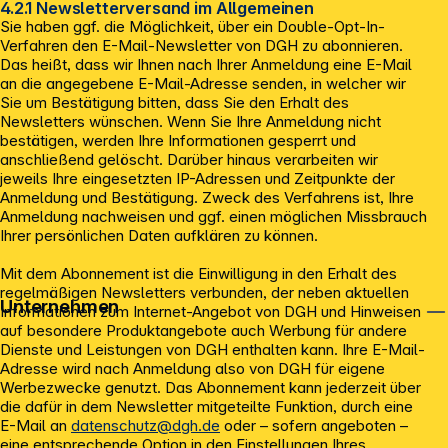
4.2.1 Newsletterversand im Allgemeinen
Sie haben ggf. die Möglichkeit, über ein Double-Opt-In-
Verfahren den E-Mail-Newsletter von DGH zu abonnieren.
Das heißt, dass wir Ihnen nach Ihrer Anmeldung eine E-Mail
an die angegebene E-Mail-Adresse senden, in welcher wir
Sie um Bestätigung bitten, dass Sie den Erhalt des
Newsletters wünschen. Wenn Sie Ihre Anmeldung nicht
bestätigen, werden Ihre Informationen gesperrt und
anschließend gelöscht. Darüber hinaus verarbeiten wir
jeweils Ihre eingesetzten IP-Adressen und Zeitpunkte der
Anmeldung und Bestätigung. Zweck des Verfahrens ist, Ihre
Anmeldung nachweisen und ggf. einen möglichen Missbrauch
Ihrer persönlichen Daten aufklären zu können.
Mit dem Abonnement ist die Einwilligung in den Erhalt des
regelmäßigen Newsletters verbunden, der neben aktuellen
Unternehmen
Informationen zum Internet-Angebot von DGH und Hinweisen
auf besondere Produktangebote auch Werbung für andere
Dienste und Leistungen von DGH enthalten kann. Ihre E-Mail-
Adresse wird nach Anmeldung also von DGH für eigene
Werbezwecke genutzt. Das Abonnement kann jederzeit über
die dafür in dem Newsletter mitgeteilte Funktion, durch eine
E-Mail an
datenschutz@dgh.de
oder – sofern angeboten –
eine entsprechende Option in den Einstellungen Ihres