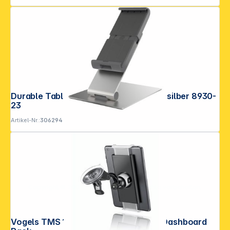
Durable Tablet Holder TABLE metallic silber 8930-
23
Artikel-Nr.:
306294
Copyright © 2001 - 2026 DGH - Alle Rechte vorbehalten.
Vogels TMS 1050 RingO Universeller Dashboard