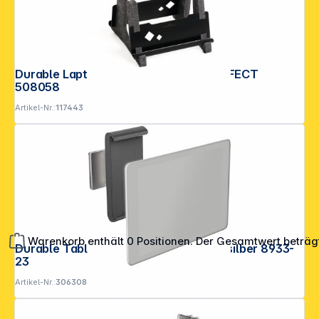
Durable Laptop Ständer VERTICAL EFFECT
508058
Artikel-Nr.:
117443
Warenkorb enthält 0 Positionen. Der Gesamtwert beträg
Durable Tablet Holder WALL metallic silber 8933-
23
Artikel-Nr.:
306308
**EVP = Empfohlener Verkaufspreis des Herstellers /
Lieferanten zzgl. 19% Mwst.