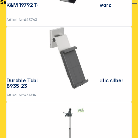
Service
K&M 19792 Tablet-PC-Tischstativ schwarz
Artikel-Nr.:
643743
Durable Tablet Holder WALL PRO metallic silber
8935-23
Artikel-Nr.:
461316