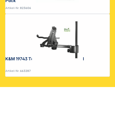
Pack
Artikel-Nr.:
823606
K&M 19743 Tablet-PC-Halter Biobased
Artikel-Nr.:
663287