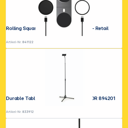
Rolling Square EDGE Pro Full Kit Grey - Retail
Artikel-Nr.:
841122
Durable Tablet Halterung TWIST FLOOR 894201
Artikel-Nr.:
833912