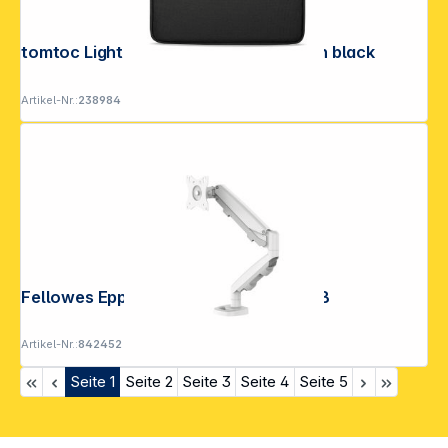
tomtoc Light-B18 Tablet Sleeve 11 inch black
Artikel-Nr.:
238984
Fellowes Eppa Single Monitorarm weiß
Artikel-Nr.:
842452
Seite
1
Seite
2
Seite
3
Seite
4
Seite
5