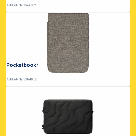
Alle Preise exkl. gesetzl. Mehrwertsteuer zzgl.
Artikel-Nr.:
244871
Versandkosten
.
Pocketbook Shell Cover grey
Artikel-Nr.:
786802