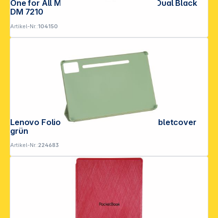
One for All Monitor Halterung Design Dual Black
DM 7210
Artikel-Nr.:
104150
Lenovo Folio Case für Idea Tab Pro Tabletcover
grün
Artikel-Nr.:
224683