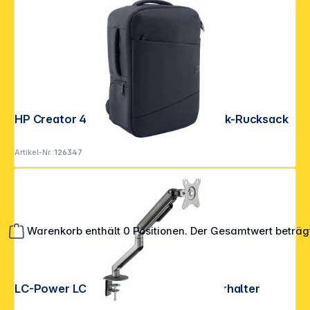
HP Creator 40,89cm 16,1 Zoll Notebook-Rucksack
Artikel-Nr.:
126347
Warenkorb enthält 0 Positionen. Der Gesamtwert beträg
LC-Power LC-EQ-A32B FLEXX Monitorhalter
**EVP = Empfohlener Verkaufspreis des Herstellers /
Lieferanten zzgl. 19% Mwst.