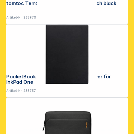
tomtoc Terra-A27 Laptop Sleeve 16 inch black
Artikel-Nr.:
238970
PocketBook Magnetic Folio Black Cover für
InkPad One
Artikel-Nr.:
235757
Copyright © 2001 - 2026 DGH - Alle Rechte vorbehalten.