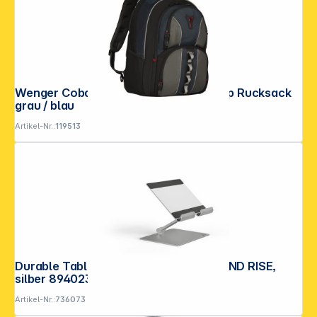
Wenger Cobalt 16" bis 39,60 cm Laptop Rucksack
grau / blau
Artikel-Nr.:
119513
Durable Tablethalterung TABLET STAND RISE,
silber 894023
Artikel-Nr.:
736073