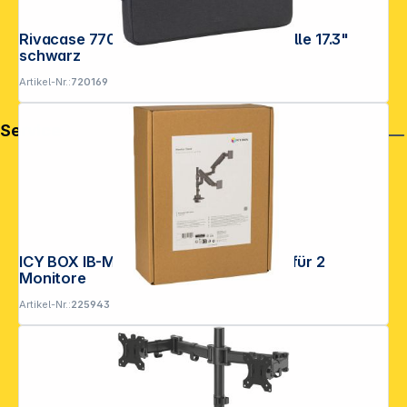
Rivacase 7707 Suzuka ECO Laptop Hülle 17.3"
schwarz
Artikel-Nr.:
720169
Service
ICY BOX IB-MS702-T Monitorständer für 2
Monitore
Artikel-Nr.:
225943