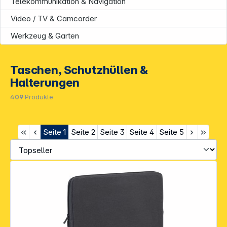
Telekommunikation & Navigation
Video / TV & Camcorder
Werkzeug & Garten
Taschen, Schutzhüllen &
Halterungen
409
Produkte
Seite
1
Seite
2
Seite
3
Seite
4
Seite
5