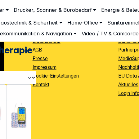
Unternehmen
Inform
er
Drucker, Scanner & Bürobedarf
Energie & Bele
Schmerztherapie
Über DGH
Lieferbe
austechnik & Sicherheit
Home-Office
Sanitäreinri
Unsere Leistungen
Dropship
Beratung
Info Guid
lekommunikation & Navigation
Video / TV & Camcorde
Datenschutz
Zahlarten
herapie
AGB
Partnerp
Presse
MediaSu
Impressum
Nachhalti
Cookie-Einstellungen
EU Data 
Kontakt
Aktuelles
iele Jahre
Login Inf
0
ibutoren