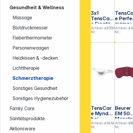
Gesundheit & Wellness
3x1
TensCa
Massage
TensCar
e Perfe
e Ersatz-
mama+
Blutdruckmesser
Artikel-
693590
Artikel-
61
Gel-
Nr.:
Nr.:
Elektrode
Fieberthermometer
npads
Mynd
Personenwaagen
Heizkissen & -decken
Lichttherapie
Schmerztherapie
Sonstiges Gesundheit
Sonstiges Hygienezubehör
TensCar
Beurer
Family Care
e Mynd
EM 50
bei
Menstr
Sanitätsprodukte
Artikel-
616163
Artikel-
88
Migräne
l Relax
Nr.:
Nr.:
Aktionsware