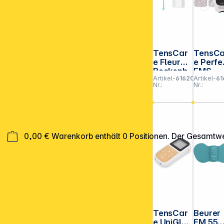
TensCar
TensCa
e Fleur
e Perfe
Beckenb
EMS
Artikel-
616205
Artikel-
61
odentrai
Muskels
Nr.:
Nr.:
ningskug
mulato
el
0,00 €
Warenkorb enthält 0 Positionen. Der Gesamtwe
TensCar
Beurer
e UniGlo
EM 55