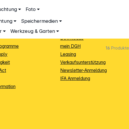
ationen
Service
uchtung
Foto
dingungen
Neukunden-Anmeldung
chtung
Speichermedien
ping
Sendungsverfolgung
e
Warenrücksendung (RMA)
r
Werkzeug & Garten
Downloads
rogramme
mein DGH
16
Produkte
pply
Leasing
gkeit
Verkaufsunterstützung
Act
Newsletter-Anmeldung
IFA Anmeldung
ormation