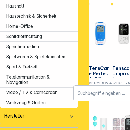
Haushalt
Haustechnik & Sicherheit
Home-Office
Sanitäreinrichtung
Speichermedien
Spielwaren & Spielekonsolen
Sport & Freizeit
TensCar
Tensca
e Perfect
Unipro
Telekommunikation &
TENS
the
Navigation
Artikel-
616142
Artikel-
26
Schmerzli
Ultimat
Nr.:
Nr.:
nderungs
Physio
Video / TV & Camcorder
gerät
erapy+
habili.
Werkzeug & Garten
Device
Hersteller