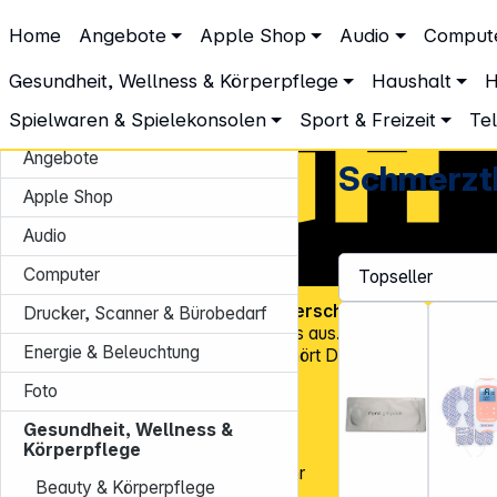
DGH – Partner des Fachhandels
Home
Angebote
Apple Shop
Audio
Comput
Gesundheit, Wellness & Körperpflege
Gesundheit & Wellness
Schmerztherapie
Gesundheit, Wellness & Körperpflege
Haushalt
H
Spielwaren & Spielekonsolen
Sport & Freizeit
Te
Angebote
Schmerzt
Apple Shop
Audio
Computer
Über
45.000 Artikel
und über
600 verschiedene Marken
, v
Drucker, Scanner & Bürobedarf
Know-how und Erfahrung zeichnen uns aus. Mit mehr als
15.00
Energie & Beleuchtung
Kundenadressen
in Deutschland gehört DGH zu den Top-Distr
für CE-Technologieprodukte!
Foto
Tel.: 0931 9708 - 444
Gesundheit, Wellness &
E-Mail:
info@dgh.de
Körperpflege
Montag – Donnerstag: 8:00 – 17:00 Uhr
Beauty & Körperpflege
Freitag: 8:00 – 14:00 Uhr