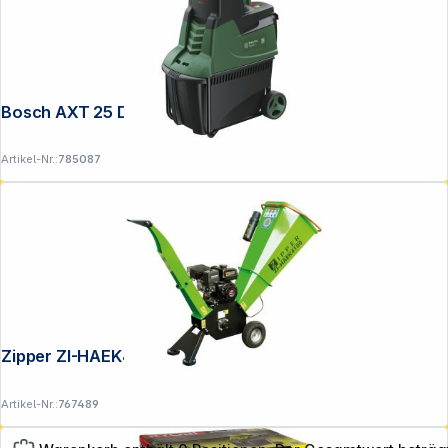
Bosch AXT 25 D Elektro-Häcksler
Artikel-Nr.:
785087
Zipper ZI-HAEK4100 Häcksler
Artikel-Nr.:
767489