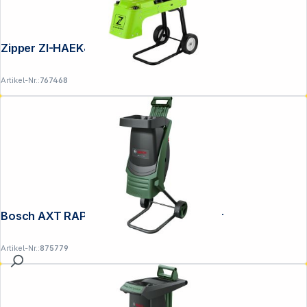
Zipper ZI-HAEK4000 Häcksler
Artikel-Nr.:
767468
Bosch AXT RAPID 2200 Elektro-Häcksler
Artikel-Nr.:
875779