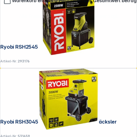
Warenkorb enthält 0 Positionen. Der Gesamtwert beträg
**EVP = Empfohlener Verkaufspreis des Herstellers /
Lieferanten zzgl. 19% Mwst.
Alle Preise exkl. gesetzl. Mehrwertsteuer zzgl.
Versandkosten
.
Ryobi RSH2545B Elektro-Häcksler
Artikel-Nr.:
293176
Ryobi RSH3045U 3000 W Elektro-Leisehäcksler
Artikel-Nr.:
531659