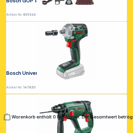
Bosch GOP 18V-34 Akku-Multi-Cutter
Artikel-Nr.:
859245
Bosch UniversalImpactDrive 18V- 350
Artikel-Nr.:
147830
Warenkorb enthält 0 Positionen. Der Gesamtwert beträg