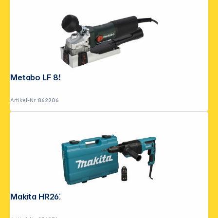
Metabo LF 850 S Lackfräse
Artikel-Nr.:
862206
Folgen Sie uns auf
Makita HR2670FTX1 Kombihammer