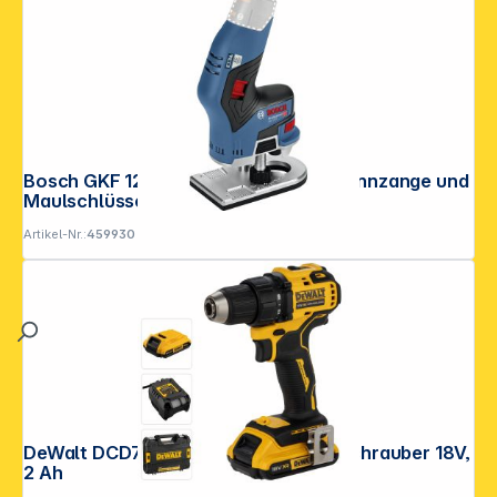
Bosch GKF 12V-8 Akku-Fräse inkl. Spannzange und
Maulschlüssel
Artikel-Nr.:
459930
DeWalt DCD708D2T-QW Akku-Bohrschrauber 18V,
2 Ah