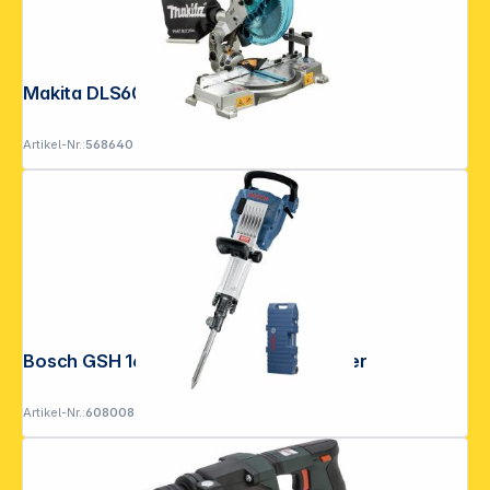
Makita DLS600Z Akku-Kappsäge
Artikel-Nr.:
568640
Bosch GSH 16-30 Schlaghammer Koffer
Artikel-Nr.:
608008