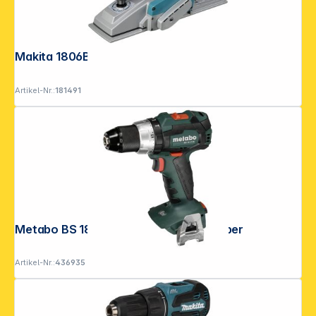
Makita 1806B Elektrohobel
Artikel-Nr.:
181491
Metabo BS 18 LT BL Akku-Bohrschrauber
Artikel-Nr.:
436935