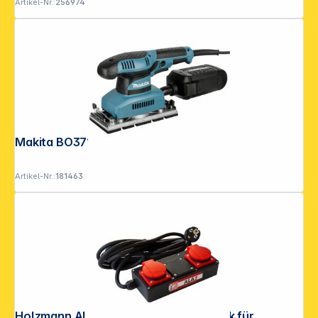
Artikel-Nr.:
256974
Makita BO3710 Schwingschleifer
Artikel-Nr.:
181463
Holzmann ALA2 230V Anlaufautomatik für