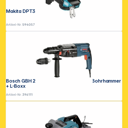
Makita DPT353ZJ Akku-Nagler
Artikel-Nr.:
594057
Bosch GBH 2-28 F Professional SSBF Bohrhammer
+ L-Boxx
Artikel-Nr.:
396111