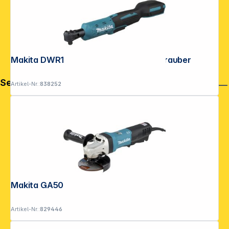
Makita DWR180ZJ Akku-Ratschenschrauber
Service
Artikel-Nr.:
838252
Makita GA5093X01 Winkelschleifer
Artikel-Nr.:
829446