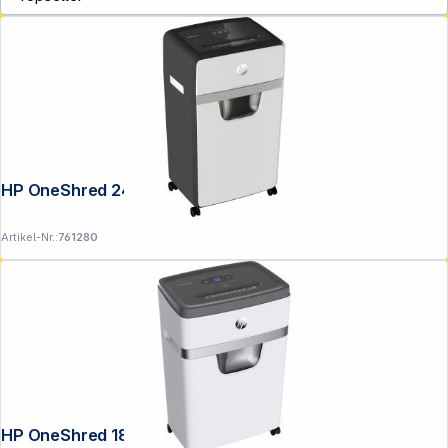
Service
HP OneShred 24CC
Artikel-Nr.:
761280
HP OneShred 18CC