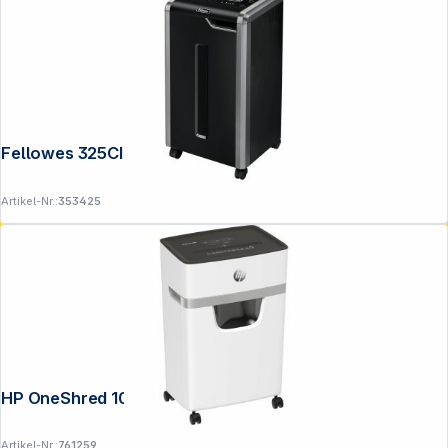
Fellowes 325CI Aktenvernichter
Artikel-Nr.:
353425
HP OneShred 10MC
Artikel-Nr.:
761259