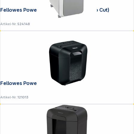
Fellowes Powershred LX 221 weiß (Micro Cut)
Artikel-Nr.:
524148
Fellowes Powershred LX 25 M schwarz
Artikel-Nr.:
121013