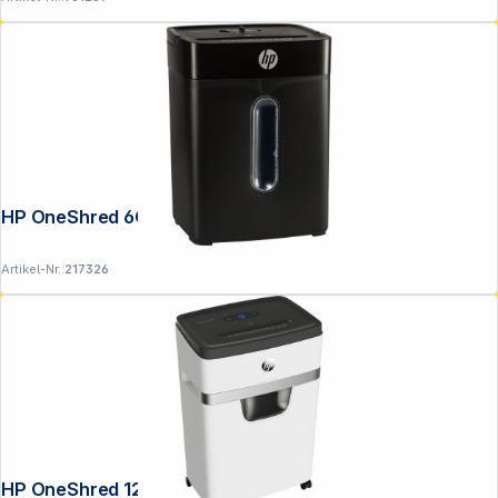
HP OneShred 6CC
Artikel-Nr.:
217326
HP OneShred 12MC