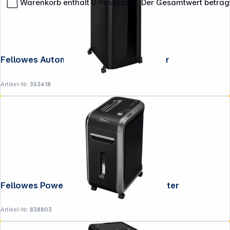
Warenkorb enthält 0 Positionen. Der Gesamtwert beträg
**EVP = Empfohlener Verkaufspreis des Herstellers /
Fellowes Automax 550C Aktenvernichter
Lieferanten zzgl. 19% Mwst.
Alle Preise exkl. gesetzl. Mehrwertsteuer zzgl.
Versandkosten
.
Artikel-Nr.:
353418
Fellowes Powershred 99Ci Aktenvernichter
Artikel-Nr.:
838803