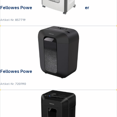
Fellowes Powershred 15C Aktenvernichter
Artikel-Nr.:
857719
Fellowes Powershred LX 50 schwarz
Artikel-Nr.:
720190