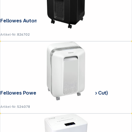
Fellowes Automax 80M Aktenvernichter
Artikel-Nr.:
826702
Fellowes Powershred LX 201 weiß (Micro Cut)
Artikel-Nr.:
524078