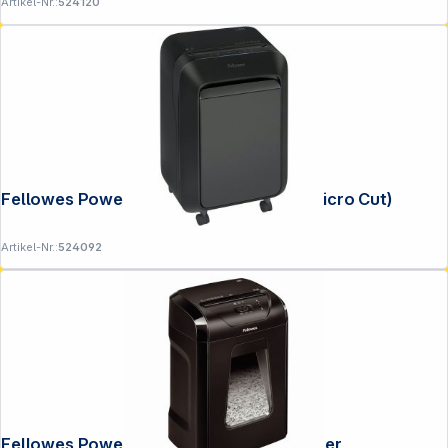
Artikel-Nr.:
524120
Copyright © 2001 - 2026 DGH - Alle Rechte vorbehalten.
Fellowes Powershred LX 211 schwarz (Micro Cut)
Artikel-Nr.:
524092
Fellowes Powershred 12C Aktenvernichter