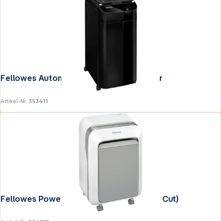
Fellowes Automax 350C Aktenvernichter
Artikel-Nr.:
353411
Fellowes Powershred LX 211 weiß (Micro Cut)