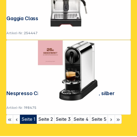
Gaggia Classic GT Inox EG3500/10
Artikel-Nr.:
254447
Nespresso Citiz EN 220.M by Delonghi, silber
Artikel-Nr.:
198475
Seite
1
Seite
2
Seite
3
Seite
4
Seite
5