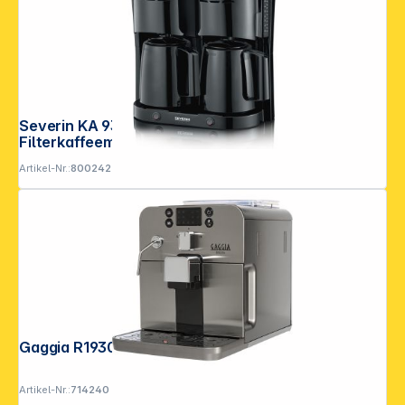
Severin KA 9315 schwarz Duo-
Filterkaffeemaschine
Artikel-Nr.:
800242
Gaggia R19305/01 Brera LED silver
Artikel-Nr.:
714240