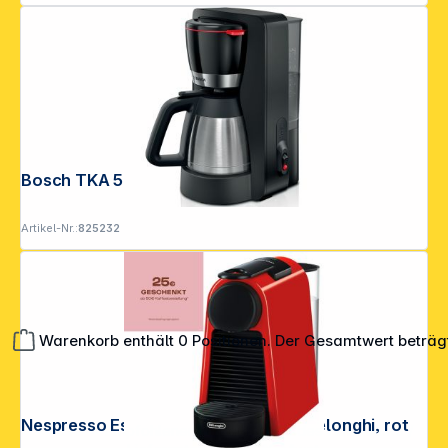
Bosch TKA 5M253 Thermo
Artikel-Nr.:
825232
Warenkorb enthält 0 Positionen. Der Gesamtwert beträg
Nespresso Essenza Mini EN 85.R by Delonghi, rot
**EVP = Empfohlener Verkaufspreis des Herstellers /