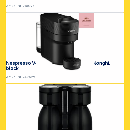
Artikel-Nr.:
218096
Nespresso Vertuo Pop ENV 90.B by Delonghi,
black
Artikel-Nr.:
749429