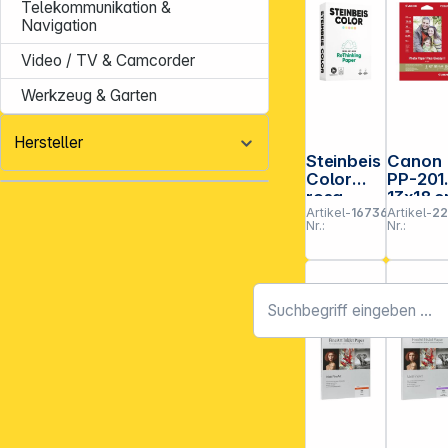
Telekommunikation &
Navigation
Video / TV & Camcorder
Werkzeug & Garten
Hersteller
Steinbeis
Canon
Color
PP-201
rosa
13x18 
Artikel-
167360
Artikel-
22
Recyclin
20 Blat
Nr.:
Nr.:
gpapier
Photo
A 4 80 g
Paper
500 Bl.
Plus
Glossy I
265 g