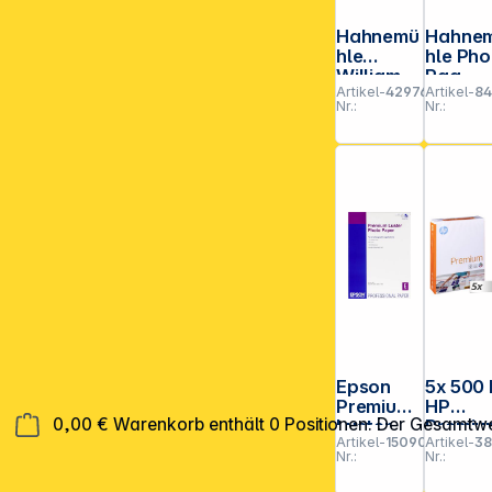
Hahnemü
Hahne
hle
hle Pho
William
Rag
Artikel-
429760
Artikel-
8
Turner A
Baryta A
Nr.:
Nr.:
3+
4 308 g,
naturwei
25 Blat
ß, 190 g,
matt
25 Blatt
Epson
5x 500 
Premium
HP
0,00 €
Warenkorb enthält 0 Positionen. Der Gesamtwe
Luster
Premiu
Artikel-
150906
Artikel-
38
Photo
A 4, 90 
Nr.:
Nr.:
Paper A 2
CHP 85
25 Blatt,
(Karton