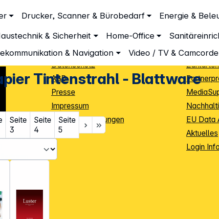
Unternehmen
Inform
er
Drucker, Scanner & Bürobedarf
Energie & Bele
attware
Über DGH
Lieferbe
lattware
austechnik & Sicherheit
Home-Office
Sanitäreinri
Unsere Leistungen
Dropship
Beratung
Info Guid
lekommunikation & Navigation
Video / TV & Camcorde
Datenschutz
Zahlarten
pier Tintenstrahl - Blattware
AGB
Partnerp
Presse
MediaSu
Impressum
Nachhalti
Cookie-Einstellungen
EU Data 
e
Seite
Seite
Seite
3
4
5
Kontakt
Aktuelles
iele Jahre
Login Inf
0
ibutoren