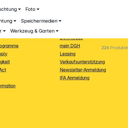
ationen
Service
uchtung
Foto
dingungen
Neukunden-Anmeldung
chtung
Speichermedien
ping
Sendungsverfolgung
e
Warenrücksendung (RMA)
r
Werkzeug & Garten
Downloads
rogramme
mein DGH
226
Produkte
pply
Leasing
gkeit
Verkaufsunterstützung
Act
Newsletter-Anmeldung
IFA Anmeldung
ormation