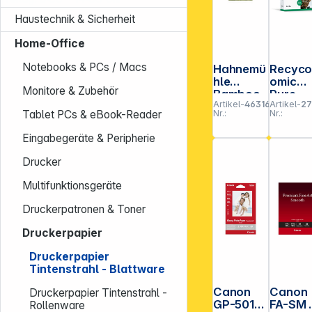
Haustechnik & Sicherheit
Home-Office
Notebooks & PCs / Macs
Hahnemü
Recyc
hle
omic
Monitore & Zubehör
Bamboo
Pure
Artikel-
463162
Artikel-
27
A 4 290
White 
Tablet PCs & eBook-Reader
Nr.:
Nr.:
g, 25
90 A 4
Blatt,
500 Bla
Eingabegeräte & Peripherie
natural
80 g
white
Drucker
Multifunktionsgeräte
Druckerpatronen & Toner
Druckerpapier
Druckerpapier
Tintenstrahl - Blattware
Canon
Canon
Druckerpapier Tintenstrahl -
GP-501
FA-SM 
Rollenware