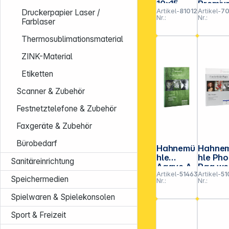
10x15,
Premiu
Artikel-
810122
Artikel-
7
glossy
FineArt
Druckerpapier Laser /
Nr.:
Nr.:
200 g,
Smooth
Farblaser
100 Blatt
4, 25
Thermosublimationsmaterial
Blatt, 
g
ZINK-Material
Etiketten
Scanner & Zubehör
Festnetztelefone & Zubehör
Faxgeräte & Zubehör
Bürobedarf
Hahnemü
Hahne
hle
hle Pho
Sanitäreinrichtung
Agave A
Rag we
Artikel-
514635
Artikel-
51
4 290 g,
A 2 188 g,
Speichermedien
Nr.:
Nr.:
25 Blatt,
25 Blat
white
Spielwaren & Spielekonsolen
matt
Sport & Freizeit