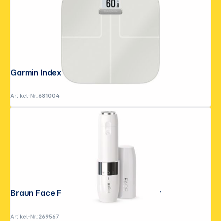
Garmin Index S2 Smart Scale weiß
Artikel-Nr.:
681004
Braun Face FS 1000 Mini Hair Remover
Artikel-Nr.:
269567