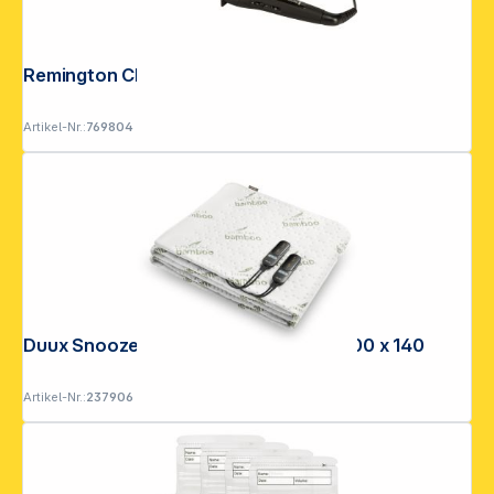
Remington CI 5319 Pro Spiral Curl
Artikel-Nr.:
769804
Duux Snooze Bamboo Wärmedecke 200 x 140
Artikel-Nr.:
237906