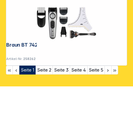
Braun BT 7420 Beard Trimmer
Artikel-Nr.:
258262
Seite
1
Seite
2
Seite
3
Seite
4
Seite
5