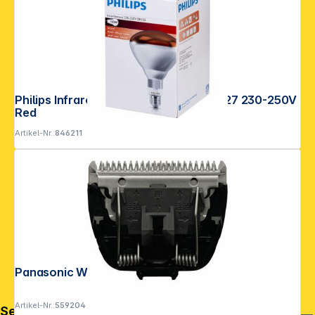
Philips Infrarotlampe BR125 IR 150W E27 230-250V
Red
Artikel-Nr.:
846211
Panasonic WER 9615 Y1361
Artikel-Nr.:
559204
Service