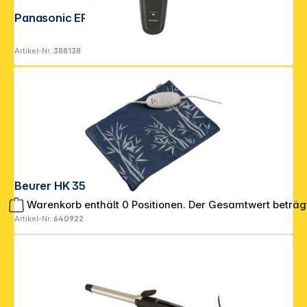
Panasonic ER GB 96 K503
Artikel-Nr.:
388138
Beurer HK 35 blau
Warenkorb enthält 0 Positionen. Der Gesamtwert beträg
Artikel-Nr.:
640922
**EVP = Empfohlener Verkaufspreis des Herstellers /
Lieferanten zzgl. 19% Mwst.
Alle Preise exkl. gesetzl. Mehrwertsteuer zzgl.
Versandkosten
.