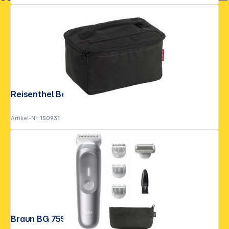
Reisenthel Beautycase black
Artikel-Nr.:
150931
Braun BG 7550 BodyGroomer