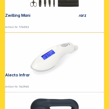
Zwilling Maniküre-Set Leder 5tlg. schwarz
Artikel-Nr.:
174052
Alecto Infrarot-Ohrthermometer weiß
Artikel-Nr.:
142965