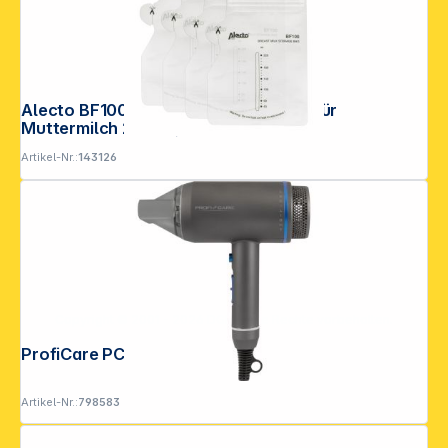
Alecto BF100 Aufbewahrungsbeutel für
Muttermilch 220 ml, 100 St.
Artikel-Nr.:
143126
Copyright © 2001 - 2026 DGH - Alle Rechte vorbehalten.
ProfiCare PC-HT 3082
Artikel-Nr.:
798583