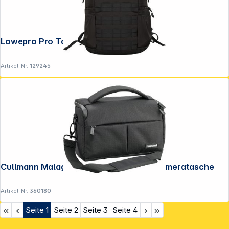
Lowepro Pro Tactic 450 AW III
Artikel-Nr.:
129245
Cullmann Malaga Maxima 70 schwarz Kameratasche
Artikel-Nr.:
360180
Seite
1
Seite
2
Seite
3
Seite
4