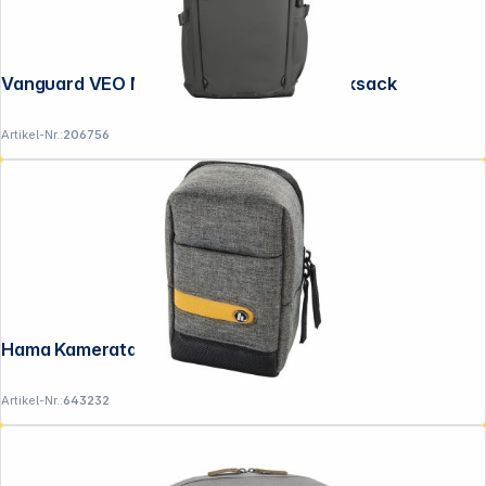
Vanguard VEO Metro B30L schwarz Rucksack
Artikel-Nr.:
206756
Hama Kameratasche Terra, 90M Grau
Artikel-Nr.:
643232