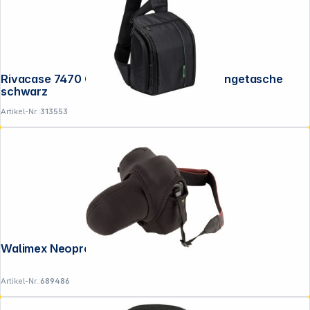
Folgen Sie uns auf
Rivacase 7470 Green Mantis DSLR Umhängetasche
schwarz
Artikel-Nr.:
313553
Walimex Neopren Kamera- Schutzhülle L
Artikel-Nr.:
689486