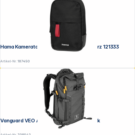
Hama Kameratasche Matera 90M schwarz 121333
Artikel-Nr.:
187450
Vanguard VEO Active 42M grau Rucksack
Artikel-Nr.:
708542