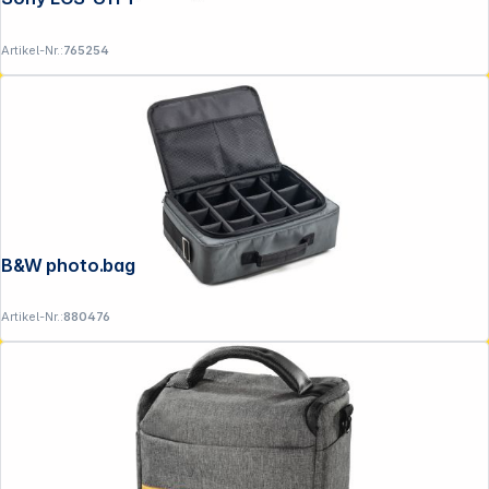
Artikel-Nr.:
765254
B&W photo.bag TEX.166.RPD grau
Artikel-Nr.:
880476