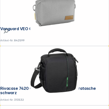
Vanguard VEO City TP28 grau
Artikel-Nr.:
842599
Rivacase 7420 Green Mantis DSLR Kameratasche
schwarz
Artikel-Nr.:
313532