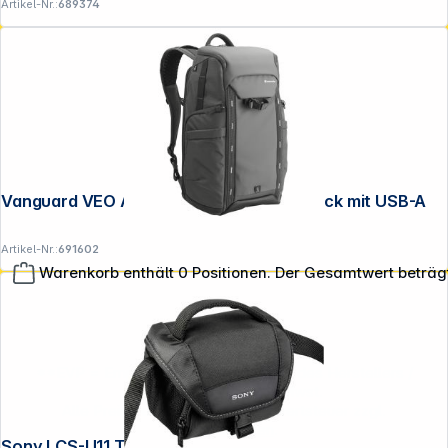
Artikel-Nr.:
689374
Vanguard VEO Adaptor R48 grau Rucksack mit USB-A
Artikel-Nr.:
691602
Warenkorb enthält 0 Positionen. Der Gesamtwert beträg
**EVP = Empfohlener Verkaufspreis des Herstellers /
Lieferanten zzgl. 19% Mwst.
Alle Preise exkl. gesetzl. Mehrwertsteuer zzgl.
Versandkosten
.
Sony LCS-U11 Tasche