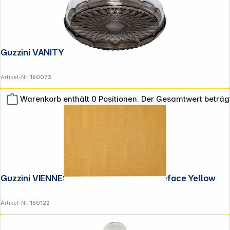
Guzzini VANITY Tortenglocke Smoke
Artikel-Nr.:
160073
Warenkorb enthält 0 Positionen. Der Gesamtwert beträg
**EVP = Empfohlener Verkaufspreis des Herstellers /
Lieferanten zzgl. 19% Mwst.
Alle Preise exkl. gesetzl. Mehrwertsteuer zzgl.
Guzzini VIENNESE Platzdeckchen Doubleface Yellow
Versandkosten
.
Artikel-Nr.:
160122