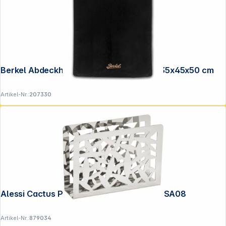
Berkel Abdeckhaube Grösse S schwarz 35x45x50 cm
Artikel-Nr.:
207330
Alessi Cactus Papierservietten- halter MSA08
Artikel-Nr.:
879034