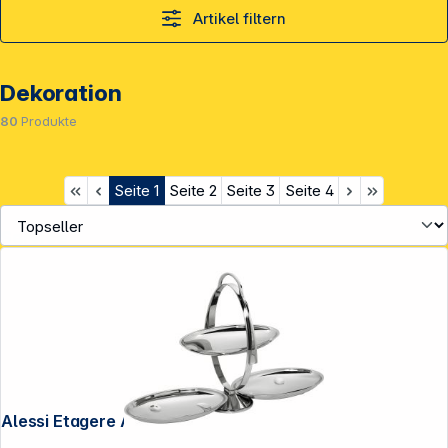
Artikel filtern
Dekoration
80
Produkte
Seite
1
Seite
2
Seite
3
Seite
4
Service
Alessi Etagere Anna Gong AM37