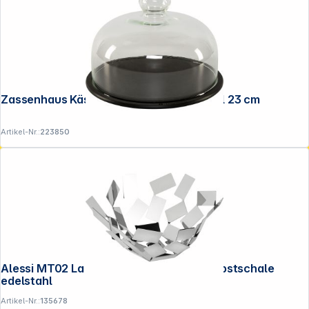
Zassenhaus Käseglocke mit Glas- deckel 23 cm
Artikel-Nr.:
223850
Alessi MT02 La Stanza dello Scirocco Obstschale
edelstahl
Artikel-Nr.:
135678