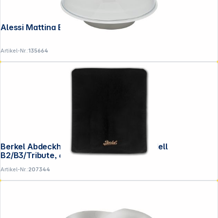
Alessi Mattina Etagere grau BG06 WG
Artikel-Nr.:
135664
Berkel Abdeckhaube Grösse L schw Modell
B2/B3/Tribute, 60x70x45cm
Artikel-Nr.:
207344