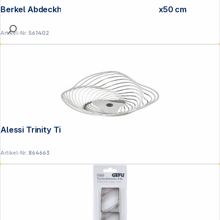
Berkel Abdeckhaube Grösse S rot 35x45x50 cm
Artikel-Nr.:
561402
Alessi Trinity Tischschale inox ACO01
Artikel-Nr.:
864663