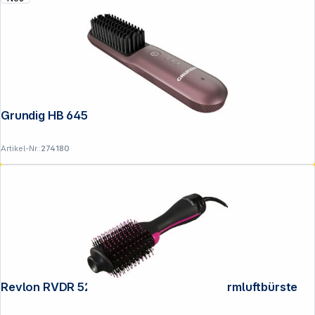
Grundig HB 6450
Artikel-Nr.:
274180
Revlon RVDR 5222 E Salon One-Step Warmluftbürste