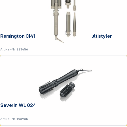
Remington CI41MS5 Trendology 5-in-1 Multistyler
Artikel-Nr.:
221456
Severin WL 0241 Warmluftbürste
Artikel-Nr.:
148985