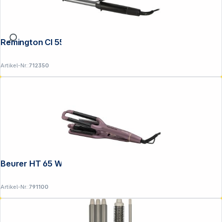
Remington CI 5519 Pro Spiral Curl
Artikel-Nr.:
712350
Beurer HT 65 Welleneisen, 4-in-1 Styling
Artikel-Nr.:
791100