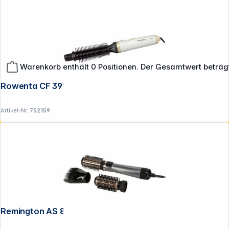
Warenkorb enthält 0 Positionen. Der Gesamtwert beträg
Rowenta CF 3910 Curl Release
**EVP = Empfohlener Verkaufspreis des Herstellers /
Artikel-Nr.:
752159
Lieferanten zzgl. 19% Mwst.
Alle Preise exkl. gesetzl. Mehrwertsteuer zzgl.
Versandkosten
.
Remington AS 8810