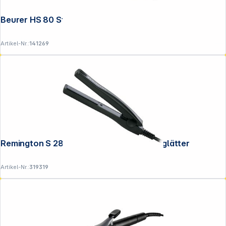
Beurer HS 80 StylePro
Service
Artikel-Nr.:
141269
Remington S 2880 On the Go Reise Haarglätter
Artikel-Nr.:
319319