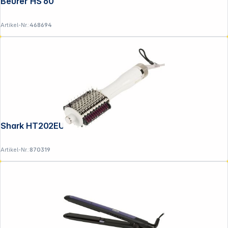
Beurer HS 60
Artikel-Nr.:
468694
Shark HT202EU SmoothStyle
Artikel-Nr.:
870319