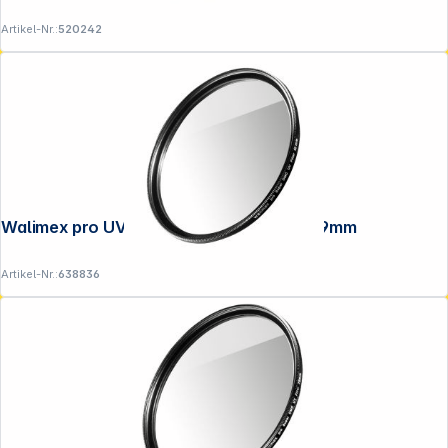
Artikel-Nr.:
520242
Walimex pro UV-Filter Slim Super DMC 49mm
Artikel-Nr.:
638836