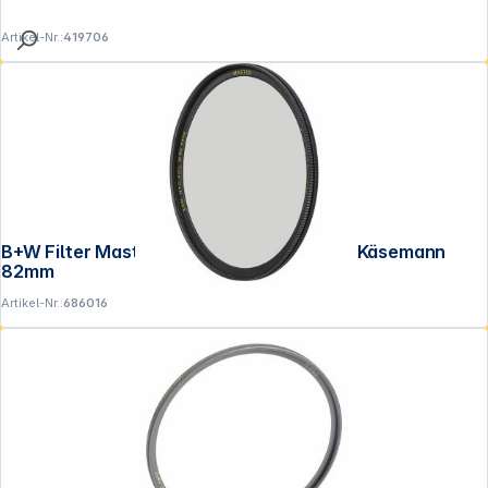
Artikel-Nr.:
419706
B+W Filter Master Pol zirkular MRC nano Käsemann
82mm
Artikel-Nr.:
686016