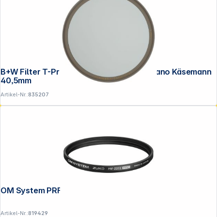
B+W Filter T-Pro Pol zirkular HTC MRC nano Käsemann
40,5mm
Artikel-Nr.:
835207
OM System PRF-ZD72 Zuiko PRO
Artikel-Nr.:
819429