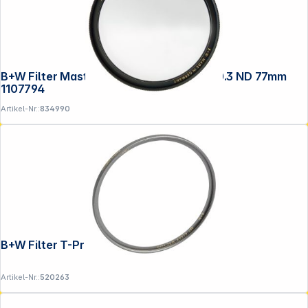
B+W Filter Master Line Verlauf 711 GND 0.3 ND 77mm
1107794
Artikel-Nr.:
834990
B+W Filter T-Pro Clear MRC 58mm nano
Artikel-Nr.:
520263