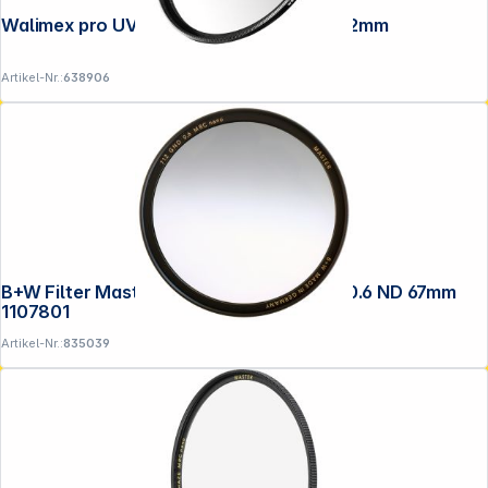
Walimex pro UV-Filter Slim Super DMC 72mm
Artikel-Nr.:
638906
B+W Filter Master Line Verlauf 712 GND 0.6 ND 67mm
1107801
Artikel-Nr.:
835039