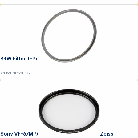
B+W Filter T-Pro Clear MRC 86mm nano
Artikel-Nr.:
520312
Sony VF-67MPAM MC Schutz 67mm Carl Zeiss T