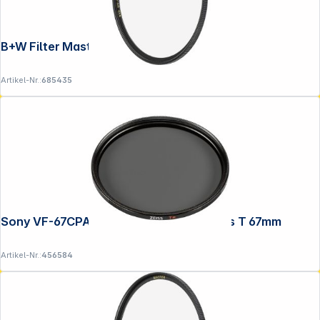
B+W Filter Master UV MRC 49mm Nano
Artikel-Nr.:
685435
Sony VF-67CPAM2 Pol zirkular Carl Zeiss T 67mm
Artikel-Nr.:
456584