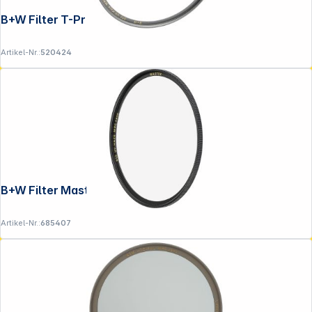
B+W Filter T-Pro UV MRC 67mm nano
Artikel-Nr.:
520424
B+W Filter Master UV MRC 39mm Nano
Artikel-Nr.:
685407