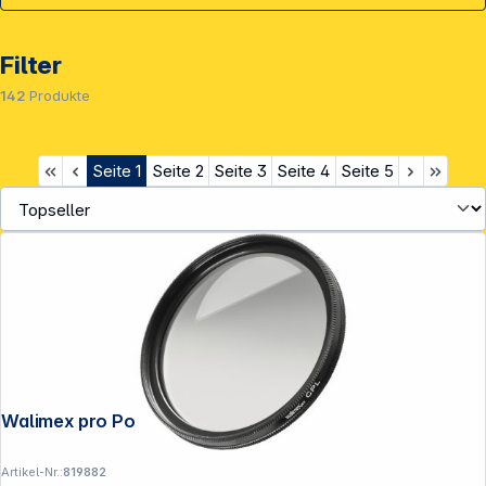
Filter
142
Produkte
Seite
1
Seite
2
Seite
3
Seite
4
Seite
5
Service
Walimex pro Pol zirkular 67mm vergütet
Artikel-Nr.:
819882