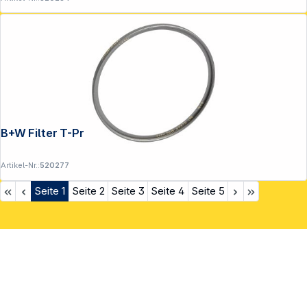
B+W Filter T-Pro Clear MRC 62mm nano
Artikel-Nr.:
520277
Seite
1
Seite
2
Seite
3
Seite
4
Seite
5