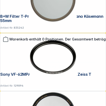
B+W Filter T-Pro Pol zirkular HTC MRC nano Käsemann
55mm
Artikel-Nr.:
835242
Warenkorb enthält 0 Positionen. Der Gesamtwert beträg
**EVP = Empfohlener Verkaufspreis des Herstellers /
Lieferanten zzgl. 19% Mwst.
Alle Preise exkl. gesetzl. Mehrwertsteuer zzgl.
Sony VF-62MPAM MC Schutz 62mm Carl Zeiss T
Versandkosten
.
Artikel-Nr.:
129894