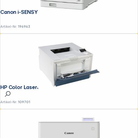
Canon i-SENSYS LBP 673 Cdw II
Artikel-Nr.:
196963
HP Color LaserJet Pro 4202 dn
Artikel-Nr.:
109701