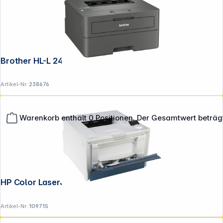
Brother HL-L 2445 DW
Artikel-Nr.:
238676
Warenkorb enthält 0 Positionen. Der Gesamtwert beträg
**EVP = Empfohlener Verkaufspreis des Herstellers /
Lieferanten zzgl. 19% Mwst.
Alle Preise exkl. gesetzl. Mehrwertsteuer zzgl.
Versandkosten
.
HP Color LaserJet Pro 4202 dw
Artikel-Nr.:
109715