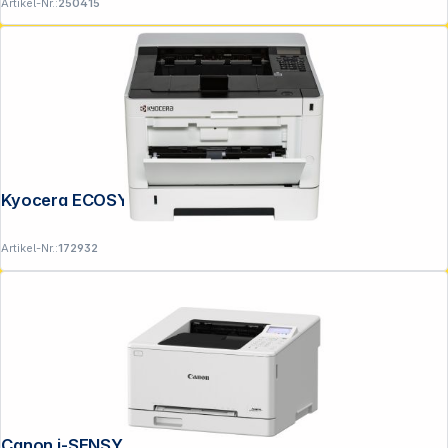
Artikel-Nr.:
250415
Kyocera ECOSYS PA 4000 x
Artikel-Nr.:
172932
Canon i-SENSYS LBP 646 Cdw