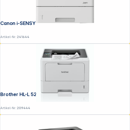
Canon i-SENSYS LBP 335 dw
Artikel-Nr.:
241644
Brother HL-L 5210 DN
Artikel-Nr.:
209444