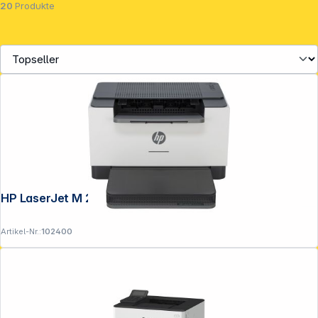
20
Produkte
HP LaserJet M 209 dw
Service
Artikel-Nr.:
102400