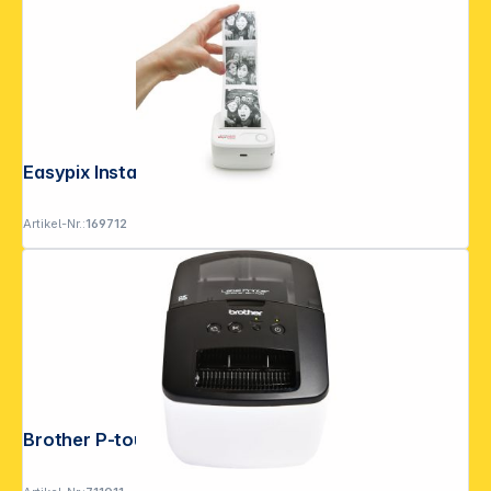
Easypix InstantFUN P1 Pocket Printer
Artikel-Nr.:
169712
Brother P-touch QL-700