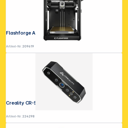
Flashforge Adventurer 5X
Artikel-Nr.:
209619
Creality CR-Scan Otter 3D Scanner
Artikel-Nr.:
224298