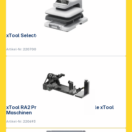
xTool Selected HP2 Heat Press
Artikel-Nr.:
220700
xTool RA2 Pro Rotations Erweit. für alle xTool
Maschinen
Artikel-Nr.:
220693