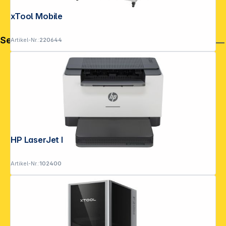
xTool Mobiler Arbeitstisch für P3
Service
Artikel-Nr.:
220644
HP LaserJet M 209 dw
Artikel-Nr.:
102400