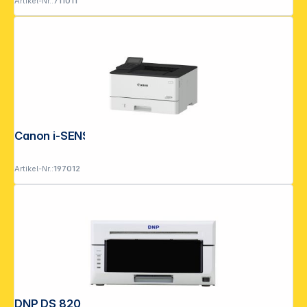
Artikel-Nr.:
711011
Canon i-SENSYS LBP 243 dw II
Artikel-Nr.:
197012
DNP DS 820