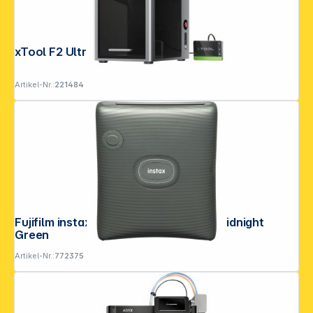
xTool F2 Ultra / Class 4
Artikel-Nr.:
221484
Folgen Sie uns auf
Fujifilm instax SQUARE SQ Link EX D Midnight
Green
Artikel-Nr.:
772375