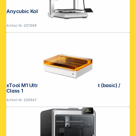
Anycubic Kobra X FDM 3D-Drucker
Artikel-Nr.:
237059
xTool M1 Ultra 20W 4-in-1 Standard Kit (basic) /
Class 1
Artikel-Nr.:
220567