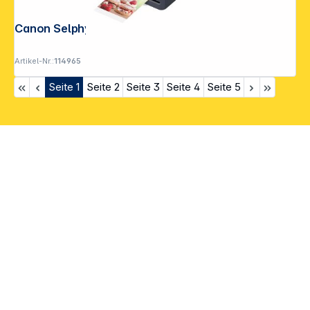
Canon Selphy QX 20 dunkelgrau
Artikel-Nr.:
114965
Seite
1
Seite
2
Seite
3
Seite
4
Seite
5