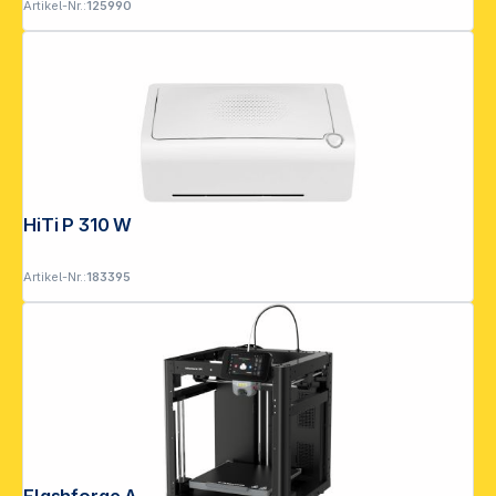
Artikel-Nr.:
125990
HiTi P 310 W
Artikel-Nr.:
183395
Flashforge Adventurer 5M