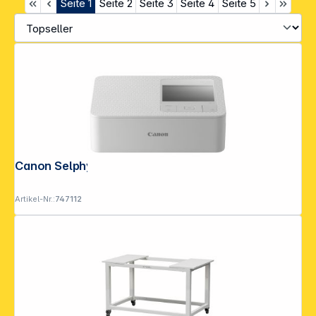
Seite
1
Seite
2
Seite
3
Seite
4
Seite
5
Canon Selphy CP-1500 weiß
Artikel-Nr.:
747112