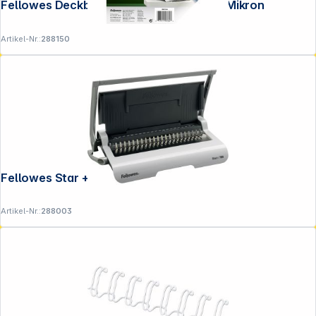
Fellowes Deckblatt A3 transparent 200 Mikron
Artikel-Nr.:
288150
Fellowes Star + Plastikbindegerät
Artikel-Nr.:
288003