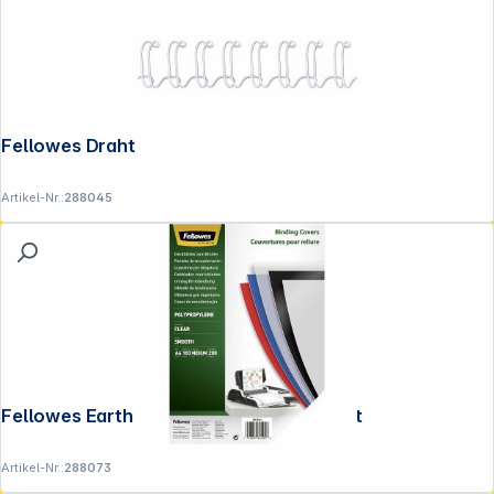
Fellowes Drahtbinderücken weiß 8 mm
Artikel-Nr.:
288045
Fellowes Earth Deckblatt A4 transparent
Artikel-Nr.:
288073