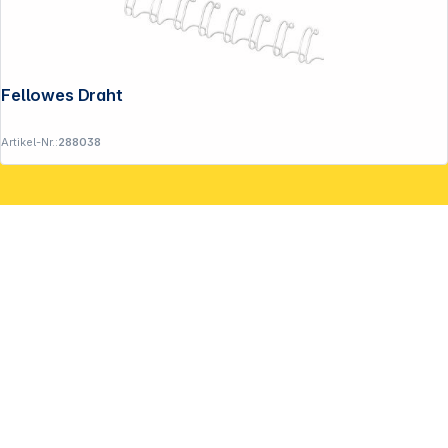
Fellowes Drahtbinderücken weiß 6 mm
Artikel-Nr.:
288038