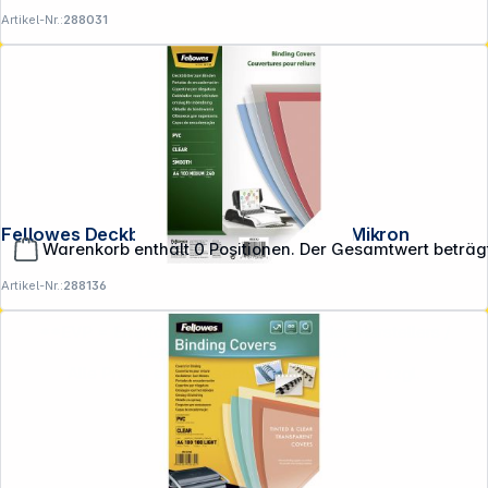
Artikel-Nr.:
288031
Fellowes Deckblatt A4 transparent 240 Mikron
Warenkorb enthält 0 Positionen. Der Gesamtwert beträg
Artikel-Nr.:
288136
**EVP = Empfohlener Verkaufspreis des Herstellers /
Lieferanten zzgl. 19% Mwst.
Alle Preise exkl. gesetzl. Mehrwertsteuer zzgl.
Versandkosten
.