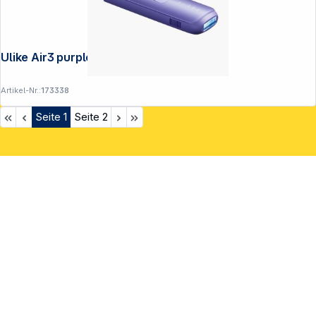
Ulike Air3 purple IPL-Haarentferner
Artikel-Nr.:
173338
Seite
1
Seite
2