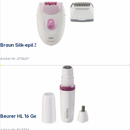
Braun Silk-epil 3 SE 3-031
Artikel-Nr.:
273627
Beurer HL 16 Gesichtsrasierer Damen
Artikel-Nr.:
842326