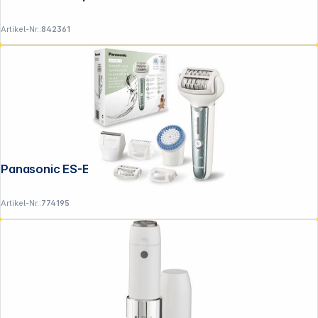
Artikel-Nr.:
842361
Panasonic ES-EL 8 C G503
Artikel-Nr.:
774195