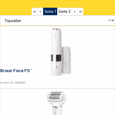
Seite
1
Seite
2
Braun Face FS 1000 Mini Hair Remover
Artikel-Nr.:
269567