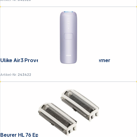
Ulike Air3 Provence purple IPL-Haarentferner
Artikel-Nr.:
243422
Beurer HL 76 Epilierer Rasieraufs.2x