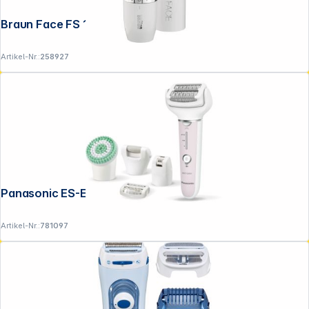
Braun Face FS 1000 Mini Hair Remover
Artikel-Nr.:
258927
Panasonic ES-EY 80 A
Artikel-Nr.:
781097