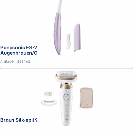
Panasonic ES-WF71-V503
Augenbrauen/Gesichtshaartrimmer
Artikel-Nr.:
262462
Braun Silk-epil 9-011 3D