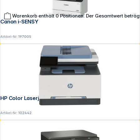
Warenkorb enthält 0 Positionen. Der Gesamtwert beträg
Canon i-SENSYS MF 465 dw II
Artikel-Nr.:
197005
**EVP = Empfohlener Verkaufspreis des Herstellers /
Lieferanten zzgl. 19% Mwst.
Alle Preise exkl. gesetzl. Mehrwertsteuer zzgl.
Versandkosten
.
HP Color Laserjet Pro MFP 3302 sdwg
Artikel-Nr.:
102442