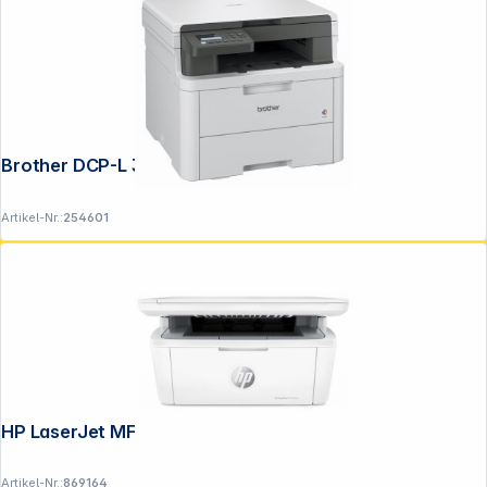
Copyright © 2001 - 2026 DGH - Alle Rechte vorbehalten.
Brother DCP-L 3520 CDWE
Artikel-Nr.:
254601
HP LaserJet MFP M 140 w
Artikel-Nr.:
869164