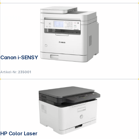
Service
Canon i-SENSYS MF 287 dw
Artikel-Nr.:
235001
HP Color Laser MFP 178 nwg