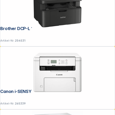
Brother DCP-L 1640 W
Artikel-Nr.:
254531
Canon i-SENSYS MF 272 dw II
Artikel-Nr.:
265339