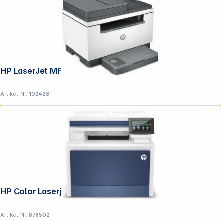
HP LaserJet MFP M 234 sdn
Artikel-Nr.:
102428
HP Color Laserjet Pro MFP 4302 fdw
Artikel-Nr.:
878502