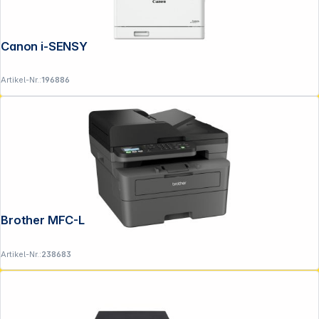
Canon i-SENSYS MF 754 Cdw II
Artikel-Nr.:
196886
Brother MFC-L 2800 DW
Artikel-Nr.:
238683