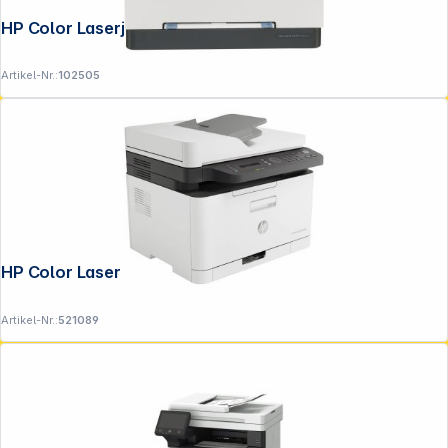
HP Color Laserjet Pro MFP 3302 fdng
Artikel-Nr.:
102505
HP Color Laser MFP 179 fwg
Artikel-Nr.:
521089