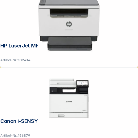
HP LaserJet MFP M 234 dw
Artikel-Nr.:
102414
Canon i-SENSYS MF 752 Cdw II
Artikel-Nr.:
196879