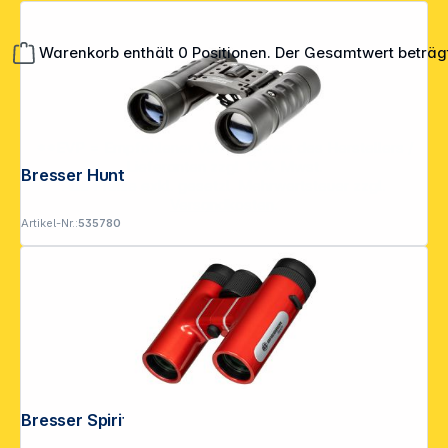
Warenkorb enthält 0 Positionen. Der Gesamtwert beträg
**EVP = Empfohlener Verkaufspreis des Herstellers /
Lieferanten zzgl. 19% Mwst.
Bresser Hunter 10x25
Alle Preise exkl. gesetzl. Mehrwertsteuer zzgl.
Versandkosten
.
Artikel-Nr.:
535780
Bresser Spirit 6x24 rot