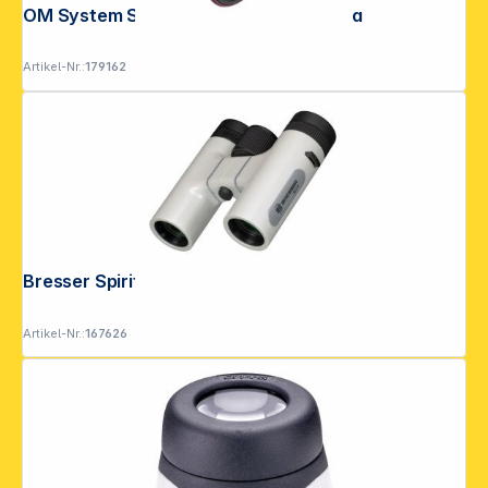
OM System Slim 8x21 RC II WP magenta
Artikel-Nr.:
179162
Copyright © 2001 - 2026 DGH - Alle Rechte vorbehalten.
Bresser Spirit 6x24 weiss
Artikel-Nr.:
167626