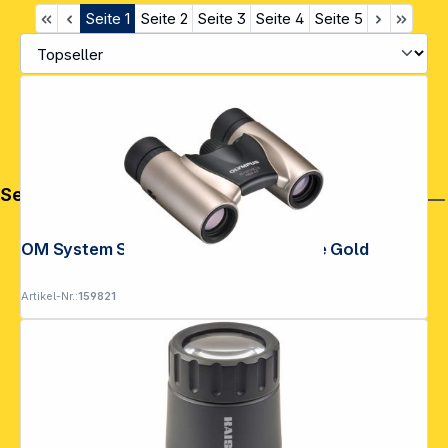
Seite
1
Seite
2
Seite
3
Seite
4
Seite
5
Service
OM System Slim 8x21 RC II Champagne Gold
Artikel-Nr.:
159821