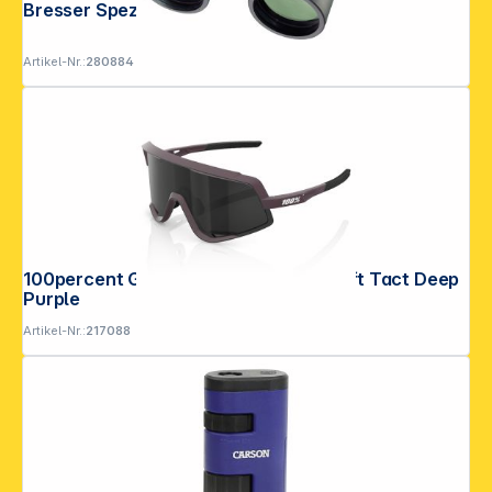
Bresser Spezial-Zoomar 12-36x70
Artikel-Nr.:
280884
100percent Glendale - Mirror Lens Soft Tact Deep
Purple
Artikel-Nr.:
217088