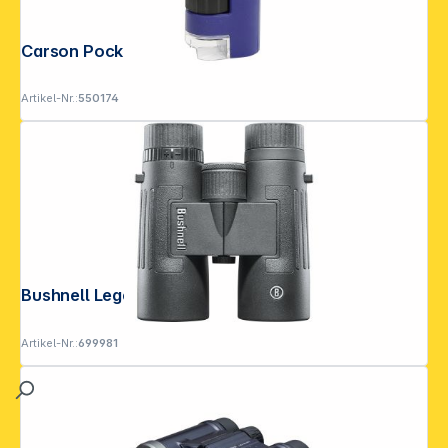
Carson PocketMicro 20x-60x
Artikel-Nr.:
550174
Bushnell Legend 10x42
Artikel-Nr.:
699981