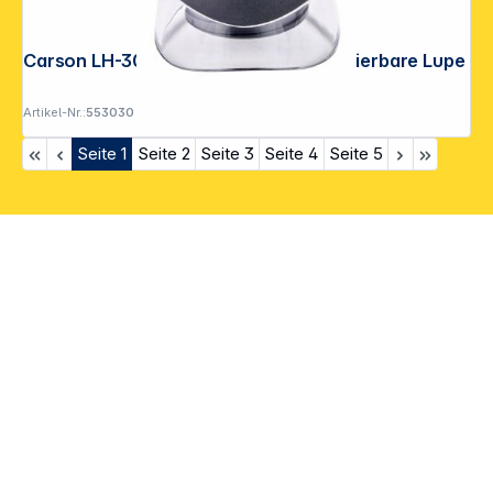
Carson LH-30 VersalLoupe 10x fokussierbare Lupe
Artikel-Nr.:
553030
Seite
1
Seite
2
Seite
3
Seite
4
Seite
5