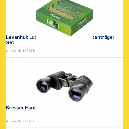
Levenhuk LabZZ P12 präpariertes Probenträger
Set
Artikel-Nr.:
577075
Bresser Hunter 8x40
Artikel-Nr.:
535787