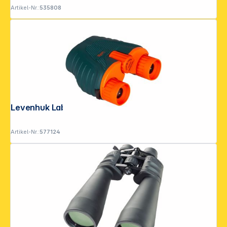
Artikel-Nr.:
535808
Levenhuk LabZZ B6
Artikel-Nr.:
577124