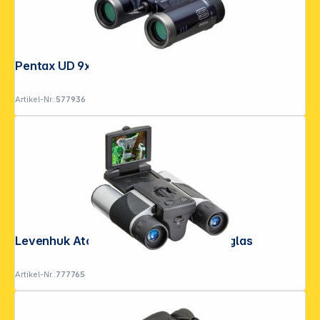
Pentax UD 9x21 blau
Artikel-Nr.:
577936
Levenhuk Atom Digital DB10 LCD Fernglas
Artikel-Nr.:
777765