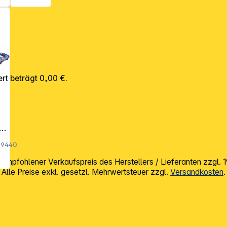
Matschb
ahn
rt beträgt 0,00 €.
a
09440
in
mpfohlener Verkaufspreis des Herstellers / Lieferanten zzgl.
rb
Alle Preise exkl. gesetzl. Mehrwertsteuer zzgl.
Versandkosten
.