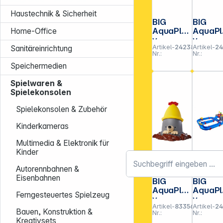
Haustechnik & Sicherheit
BIG
BIG
AquaPla
AquaPl
Home-Office
y
y
Artikel-
242386
Artikel-
2
Mudway
Mudwa
Sanitäreinrichtung
Nr.:
Nr.:
RUN
FLOW
Speichermedien
Matschb
Matsc
ahn
ahn
Spielwaren &
Spielekonsolen
Spielekonsolen & Zubehör
Kinderkameras
Multimedia & Elektronik für
Kinder
Autorennbahnen &
Eisenbahnen
BIG
BIG
AquaPla
AquaPl
Ferngesteuertes Spielzeug
y
y
Artikel-
833562
Artikel-
2
Maulwurf
Harbou
Bauen, Konstruktion &
Nr.:
Nr.:
Kreativsets