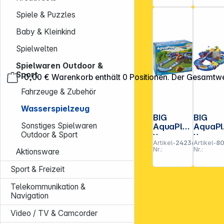
Spiele & Puzzles
Baby & Kleinkind
Spielwelten
Spielwaren Outdoor &
Sport
0,00 €
Warenkorb enthält 0 Positionen. Der Gesamtwe
Fahrzeuge & Zubehör
Wasserspielzeug
BIG
BIG
Sonstiges Spielwaren
AquaPla
AquaPl
Outdoor & Sport
y
y
Artikel-
242365
Artikel-
8
WaterWh
Mounta
Nr.:
Nr.:
Aktionsware
eel
Lake
**EVP = E
Wasse
Sport & Freizeit
ahn
Telekommunikation &
Navigation
Video / TV & Camcorder