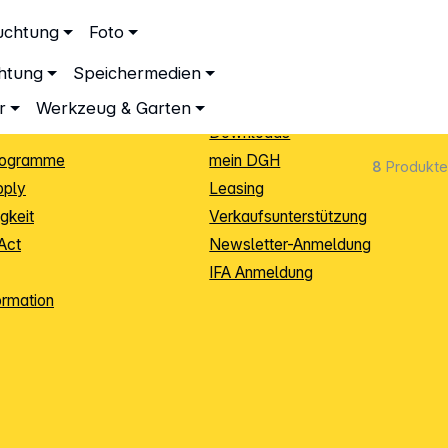
ationen
Service
uchtung
Foto
dingungen
Neukunden-Anmeldung
chtung
Speichermedien
ping
Sendungsverfolgung
e
Warenrücksendung (RMA)
r
Werkzeug & Garten
Downloads
rogramme
mein DGH
8
Produkte
pply
Leasing
gkeit
Verkaufsunterstützung
Act
Newsletter-Anmeldung
IFA Anmeldung
ormation