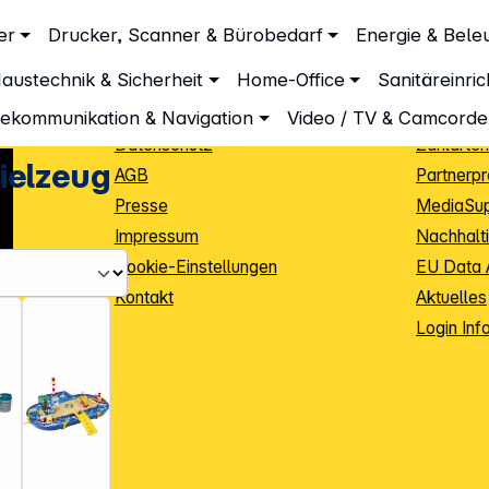
Unternehmen
Inform
er
Drucker, Scanner & Bürobedarf
Energie & Bele
asserspielzeug
Über DGH
Lieferbe
austechnik & Sicherheit
Home-Office
Sanitäreinri
Unsere Leistungen
Dropship
Beratung
Info Guid
lekommunikation & Navigation
Video / TV & Camcorde
Datenschutz
Zahlarten
ielzeug
AGB
Partnerp
Presse
MediaSu
Impressum
Nachhalti
Cookie-Einstellungen
EU Data 
Kontakt
Aktuelles
iele Jahre
Login Inf
0
ibutoren