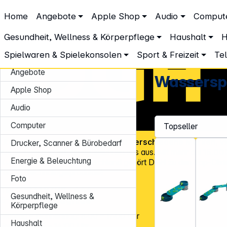
DGH – Partner des Fachhandels
Home
Angebote
Apple Shop
Audio
Comput
Spielwaren & Spielekonsolen
Spielwaren Outdoor & Sport
W
Wasserspielzeug
Gesundheit, Wellness & Körperpflege
Haushalt
H
Spielwaren & Spielekonsolen
Sport & Freizeit
Te
Angebote
Wassersp
Apple Shop
Audio
Computer
Über
45.000 Artikel
und über
600 verschiedene Marken
, v
Drucker, Scanner & Bürobedarf
Know-how und Erfahrung zeichnen uns aus. Mit mehr als
15.00
Energie & Beleuchtung
Kundenadressen
in Deutschland gehört DGH zu den Top-Distr
für CE-Technologieprodukte!
Foto
Tel.: 0931 9708 - 444
Gesundheit, Wellness &
E-Mail:
info@dgh.de
Körperpflege
Montag – Donnerstag: 8:00 – 17:00 Uhr
Haushalt
Freitag: 8:00 – 14:00 Uhr