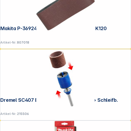
Makita P-36924 Schleifband 100x610mm K120
Artikel-Nr.:
807018
Dremel SC407 EZ SpeedClic Aufspannd.+ Schleifb.
Artikel-Nr.:
215506