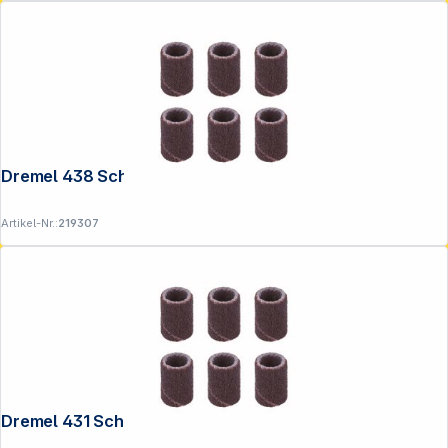
Dremel 438 Schleifband P 120
Artikel-Nr.:
219307
Dremel 431 Schleifband P 60