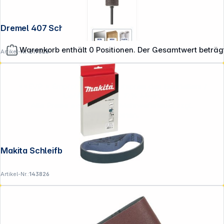
Dremel 407 Schleifband
Warenkorb enthält 0 Positionen. Der Gesamtwert beträg
Artikel-Nr.:
219328
**EVP = Empfohlener Verkaufspreis des Herstellers /
Lieferanten zzgl. 19% Mwst.
Alle Preise exkl. gesetzl. Mehrwertsteuer zzgl.
Versandkosten
.
Makita Schleifband 30x533mm K120
Artikel-Nr.:
143826