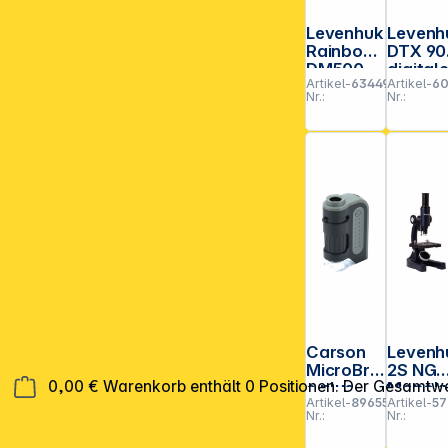
Levenhuk
Levenh
Rainbow
DTX 90
DM500
digital
Artikel-
634496
Artikel-
6
LCD
Mikros
Nr.:
Nr.:
digitales
p
Mikrosko
p
Carson
Levenh
MicroBrit
2S NG
0,00 €
Warenkorb enthält 0 Positionen. Der Gesamtwe
e plus
Monoku
Artikel-
896553
Artikel-
57
armikr
Nr.:
Nr.:
kop