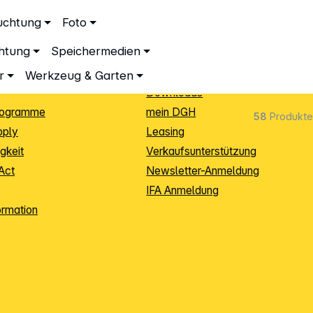
ationen
Service
uchtung
Foto
dingungen
Neukunden-Anmeldung
chtung
Speichermedien
ping
Sendungsverfolgung
e
Warenrücksendung (RMA)
r
Werkzeug & Garten
Downloads
rogramme
mein DGH
58
Produkte
pply
Leasing
gkeit
Verkaufsunterstützung
Act
Newsletter-Anmeldung
IFA Anmeldung
ormation