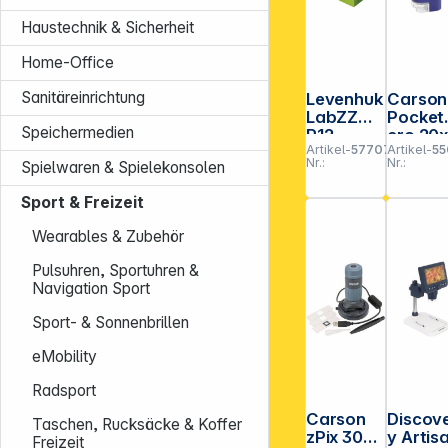
Haustechnik & Sicherheit
Home-Office
Sanitäreinrichtung
Levenhuk
Carson
LabZZ
Pocket
Speichermedien
P12
cro 20x
Artikel-
577075
Artikel-
55
präparier
60x
Nr.:
Nr.:
Spielwaren & Spielekonsolen
tes
Probentr
Sport & Freizeit
äger Set
Wearables & Zubehör
Pulsuhren, Sportuhren &
Navigation Sport
Sport- & Sonnenbrillen
eMobility
Radsport
Carson
Discov
Taschen, Rucksäcke & Koffer
zPix 300
y Artis
Freizeit