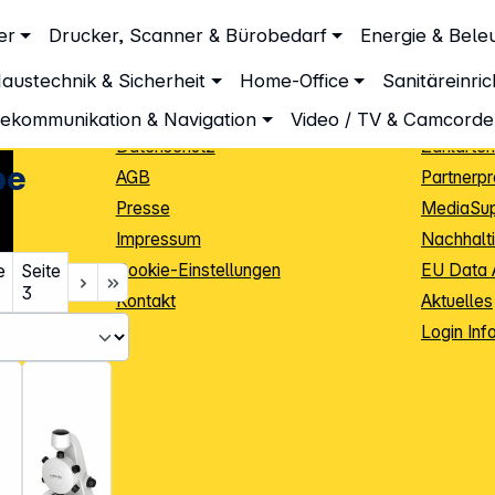
Unternehmen
Inform
er
Drucker, Scanner & Bürobedarf
Energie & Bele
skope
Über DGH
Lieferbe
austechnik & Sicherheit
Home-Office
Sanitäreinri
Unsere Leistungen
Dropship
Beratung
Info Guid
lekommunikation & Navigation
Video / TV & Camcorde
Datenschutz
Zahlarten
pe
AGB
Partnerp
Presse
MediaSu
Impressum
Nachhalti
Cookie-Einstellungen
EU Data 
e
Seite
3
Kontakt
Aktuelles
iele Jahre
Login Inf
0
ibutoren