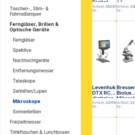
Digital
64
Artikel-
550594
Artikel-
6
Zoom
digital
Taschen-, Stirn- &
Nr.:
Nr.:
Mikros
Fahrradlampen
p
Ferngläser, Brillen &
Optische Geräte
Ferngläser
Spektive
Nachtsichtgeräte
Entfernungsmesser
Teleskope
Levenhuk
Bresse
Sehhilfen/Lupen
DTX RC4
Biolux
digitales
Mikros
Mikroskope
Artikel-
609807
Artikel-
2
Mikrosko
p-Set
Nr.:
Nr.:
p
CEA 40
Sonnenbrillen
1024x
USB
Freizeitmesser
Trinkflaschen & Lunchboxen