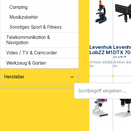
Camping
Musikzubehör
Sonstiges Sport & Fitness
Telekommunikation &
Navigation
Levenhuk
Levenh
LabZZ M1
DTX 70
Video / TV & Camcorder
mobil
Artikel-
603241
Artikel-
64
digital
Werkzeug & Garten
Nr.:
Nr.:
Mikros
p
Hersteller