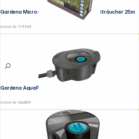
Gardena Micro-Drip-System Set Hecke/Sträucher 25m
Artikel-Nr.:
773705
Gardena AquaPrecise Ready to Use
Artikel-Nr.:
126809