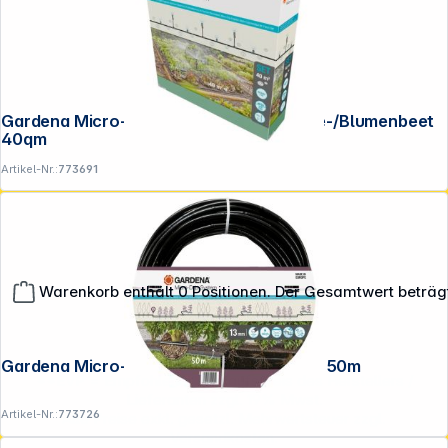
Gardena Micro-Drip-System Set Gemüse-/Blumenbeet
40qm
Artikel-Nr.:
773691
Warenkorb enthält 0 Positionen. Der Gesamtwert beträg
Gardena Micro-Drip-System Rohr 1,6 l/h, 50m
**EVP = Empfohlener Verkaufspreis des Herstellers /
Lieferanten zzgl. 19% Mwst.
Artikel-Nr.:
773726
Alle Preise exkl. gesetzl. Mehrwertsteuer zzgl.
Versandkosten
.