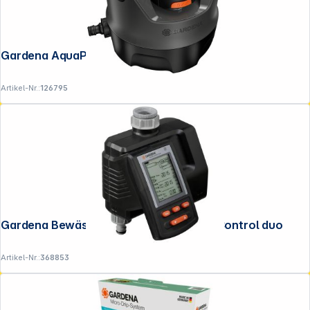
Gardena AquaPrecise überirdisch
Artikel-Nr.:
126795
Gardena Bewässerungscomputer MultiControl duo
Artikel-Nr.:
368853