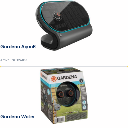
Gardena AquaBloom Set L
Artikel-Nr.:
126816
Gardena Water Control EasyPlus