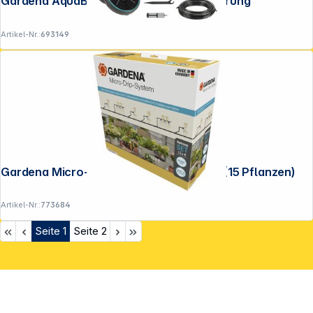
Gardena AquaBloom Set Solar-Bewässerung
Artikel-Nr.:
693149
Gardena Micro-Drip-System Set Balkon (15 Pflanzen)
Artikel-Nr.:
773684
Seite
1
Seite
2