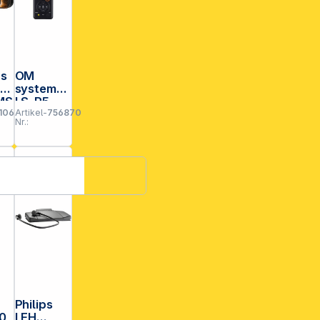
us
OM
00
system
MS
LS-P5
1063
Artikel-
756870
Nr.:
Philips
0
LFH