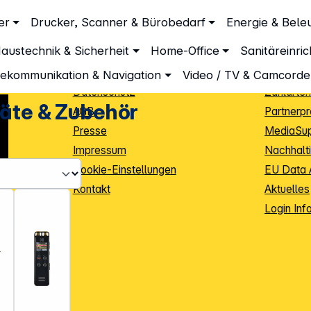
Unternehmen
Inform
er
Drucker, Scanner & Bürobedarf
Energie & Bele
 Zubehör
Über DGH
Lieferbe
austechnik & Sicherheit
Home-Office
Sanitäreinri
Unsere Leistungen
Dropship
Beratung
Info Guid
lekommunikation & Navigation
Video / TV & Camcorde
Datenschutz
Zahlarten
räte & Zubehör
AGB
Partnerp
Presse
MediaSu
Impressum
Nachhalti
Cookie-Einstellungen
EU Data 
Kontakt
Aktuelles
iele Jahre
Login Inf
0
ibutoren