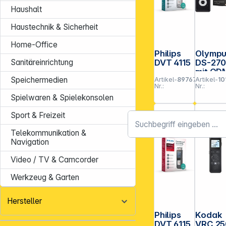
Haushalt
Haustechnik & Sicherheit
Home-Office
Philips
Olymp
Sanitäreinrichtung
DVT 4115
DS-27
mit OD
Speichermedien
Artikel-
897675
Artikel-
10
8
Nr.:
Nr.:
Spielwaren & Spielekonsolen
Sport & Freizeit
Telekommunikation &
Navigation
Video / TV & Camcorder
Werkzeug & Garten
Hersteller
Philips
Kodak
DVT 6115
VRC 25