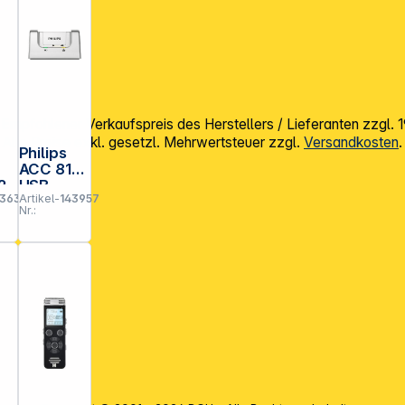
mpfohlener Verkaufspreis des Herstellers / Lieferanten zzgl.
Alle Preise exkl. gesetzl. Mehrwertsteuer zzgl.
Versandkosten
.
Philips
ACC 8120
2
USB
3637
Artikel-
143957
Docking
Nr.:
station