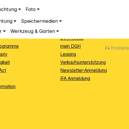
ationen
Service
uchtung
Foto
dingungen
Neukunden-Anmeldung
chtung
Speichermedien
ping
Sendungsverfolgung
e
Warenrücksendung (RMA)
r
Werkzeug & Garten
Downloads
rogramme
mein DGH
24
Produkte
pply
Leasing
gkeit
Verkaufsunterstützung
Act
Newsletter-Anmeldung
IFA Anmeldung
ormation