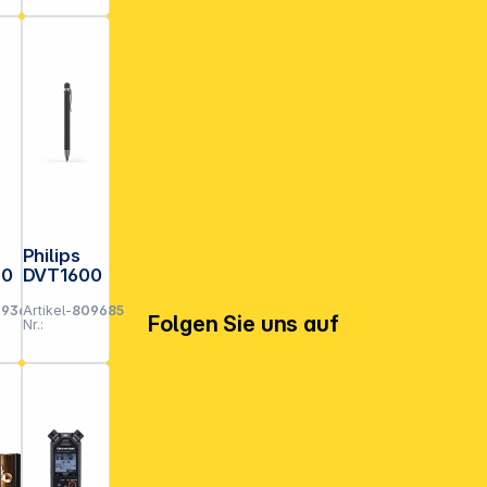
Philips
70
DVT1600
09367
Artikel-
809685
Folgen Sie uns auf
Nr.: