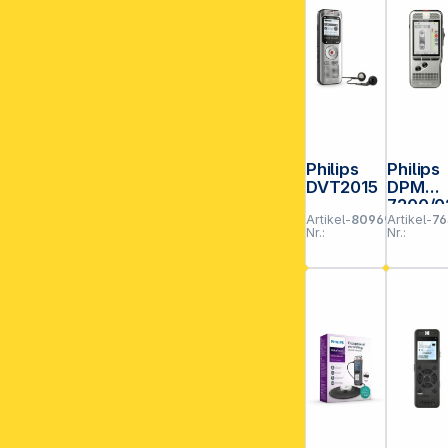
**EVP = E
Philips
Philips
DVT2015
DPM
7200/0
Artikel-
809692
Artikel-
76
Nr.:
Nr.: