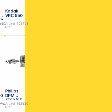
Kodak
VRC 550
it
6877
Artikel-
728793
Nr.:
Philips
60
DPM
6700/03
79422
Artikel-
763630
Nr.: