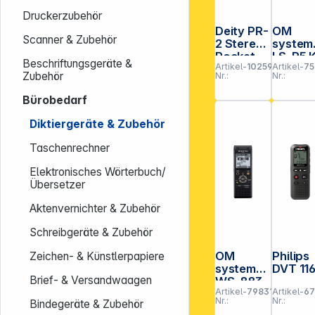
Druckerzubehör
Deity PR-
OM
Scanner & Zubehör
2 Stereo
system
Pocket
LS-P5 K
Beschriftungsgeräte &
Artikel-
102596
Artikel-
75
Recorder
Zubehör
Nr.:
Nr.:
mit
Lavalier
Bürobedarf
Mic
Diktiergeräte & Zubehör
Taschenrechner
Elektronisches Wörterbuch/
Übersetzer
Aktenvernichter & Zubehör
Schreibgeräte & Zubehör
OM
Philips
Zeichen- & Künstlerpapiere
system
DVT 11
Brief- & Versandwaagen
WS-883
Artikel-
798317
Artikel-
6
8GB
Nr.:
Nr.:
Bindegeräte & Zubehör