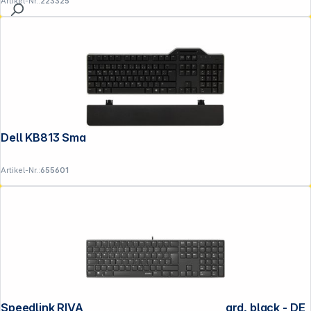
Artikel-Nr.:
223325
Dell KB813 Smartcard Tastatur USB
Artikel-Nr.:
655601
Speedlink RIVA Scissor Slim Metal Keyboard, black - DE