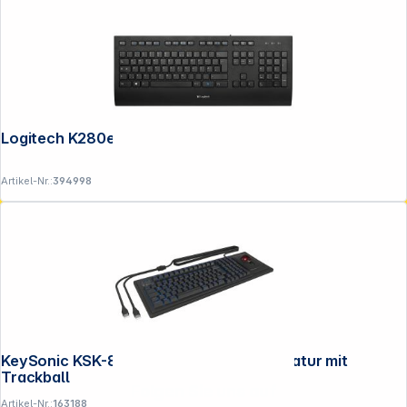
Logitech K280e black
Artikel-Nr.:
394998
KeySonic KSK-8202ELU-T Full-Size Tastatur mit
Trackball
Folgen Sie uns auf
Artikel-Nr.:
163188