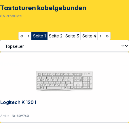
Tastaturen kabelgebunden
86
Produkte
Seite
1
Seite
2
Seite
3
Seite
4
Service
Logitech K 120 Keyboard OEM USB white
Artikel-Nr.:
809760