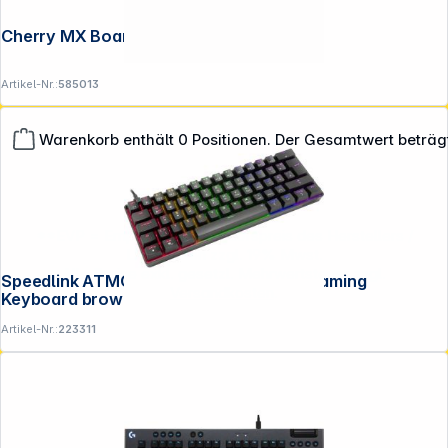
Cherry MX Board 3.0 S MX Silent Red
Artikel-Nr.:
585013
Warenkorb enthält 0 Positionen. Der Gesamtwert beträg
**EVP = Empfohlener Verkaufspreis des Herstellers /
Lieferanten zzgl. 19% Mwst.
Alle Preise exkl. gesetzl. Mehrwertsteuer zzgl.
Speedlink ATMOS RGB Mechanical 60 Gaming
Versandkosten
.
Keyboard brown sw
Artikel-Nr.:
223311