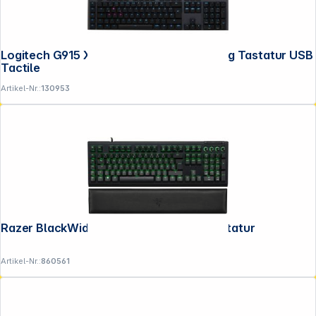
Logitech G915 X Lightspeed Black Gaming Tastatur USB
Tactile
Artikel-Nr.:
130953
Razer BlackWidow V4 Green Switch Tastatur
Artikel-Nr.:
860561