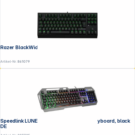
Razer BlackWidow V3 Tenkeyless
Artikel-Nr.:
861079
Speedlink LUNERA Metal RGB Gaming Keyboard, black
DE