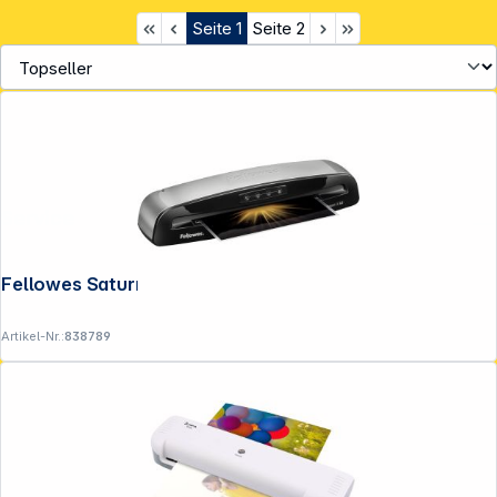
Seite
1
Seite
2
Service
Fellowes Saturn 3i A3 Laminiergerät
Artikel-Nr.:
838789