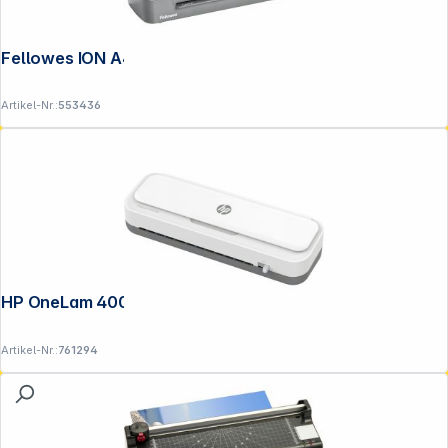
Fellowes ION A4 Laminiergerät
Artikel-Nr.:
553436
HP OneLam 400 A4
Artikel-Nr.:
761294