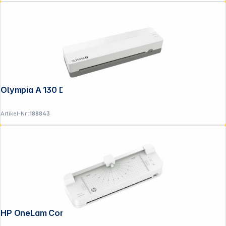
Olympia A 130 DIN A3 Laminiergerät
Artikel-Nr.:
188843
HP OneLam Combo A3