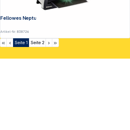
Fellowes Neptune 3 A3 Laminiergerät
Artikel-Nr.:
838726
Seite
1
Seite
2