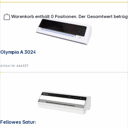
Warenkorb enthält 0 Positionen. Der Gesamtwert beträg
**EVP = Empfohlener Verkaufspreis des Herstellers /
Lieferanten zzgl. 19% Mwst.
Olympia A 3024 DIN A3 Laminiergerät
Alle Preise exkl. gesetzl. Mehrwertsteuer zzgl.
Versandkosten
.
Artikel-Nr.:
666337
Fellowes Saturn 3i A4 Laminiergerät