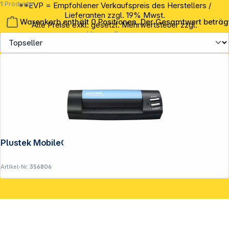
1
Produkte
**EVP = Empfohlener Verkaufspreis des Herstellers /
Lieferanten zzgl. 19% Mwst.
Warenkorb enthält 0 Positionen. Der Gesamtwert beträg
Alle Preise exkl. gesetzl. Mehrwertsteuer zzgl.
Versandkosten
.
Copyright © 2001 - 2026 DGH - Alle Rechte vorbehalten.
Plustek MobileOffice S 602
Artikel-Nr.:
356806