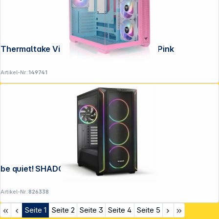
Copyright © 2001 - 2026 DGH - Alle Rechte vorbehalten.
Thermaltake View 380 TG ARGB Bubble Pink
Artikel-Nr.:
149741
be quiet! SHADOW BASE 800 FX Black
Artikel-Nr.:
826338
Seite
1
Seite
2
Seite
3
Seite
4
Seite
5