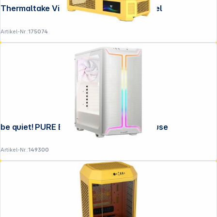
**EVP = Empfohlener Verkaufspreis des Herstellers /
Thermaltake View 600 TG Butter Caramel
Lieferanten zzgl. 19% Mwst.
Alle Preise exkl. gesetzl. Mehrwertsteuer zzgl.
Artikel-Nr.:
175074
Versandkosten
.
be quiet! PURE BASE 501 DX White Gehäuse
Artikel-Nr.:
149300