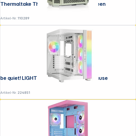
Thermaltake The Tower 600 Matcha Green
Artikel-Nr.:
110289
be quiet! LIGHT BASE 600 LX White Gehäuse
Artikel-Nr.:
224851