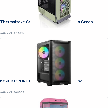
Thermaltake Ceres 300 TG ARGB Matcha Green
Artikel-Nr.:
843026
Service
be quiet! PURE BASE 501 LX Black Gehäuse
Artikel-Nr.:
149307