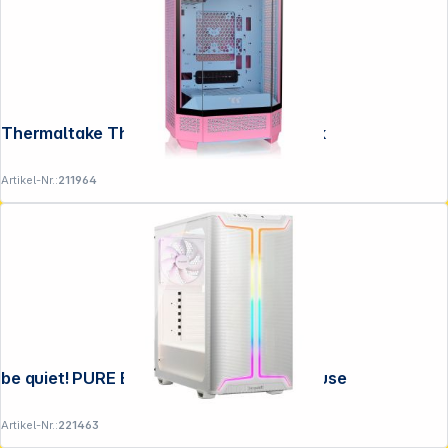
Thermaltake The Tower 300 Bubble Pink
Artikel-Nr.:
211964
Folgen Sie uns auf
be quiet! PURE BASE 501 DX White Gehäuse
Artikel-Nr.:
221463