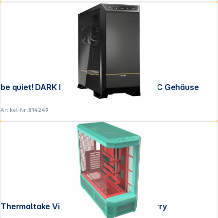
be quiet! DARK BASE PRO 901 Schwarz PC Gehäuse
Artikel-Nr.:
814249
Thermaltake View 600 TG Mint Strawberry