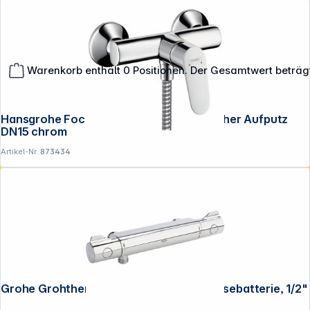
Warenkorb enthält 0 Positionen. Der Gesamtwert beträg
**EVP = Empfohlener Verkaufspreis des Herstellers /
Lieferanten zzgl. 19% Mwst.
Alle Preise exkl. gesetzl. Mehrwertsteuer zzgl.
Versandkosten
.
Hansgrohe Focus Einhebel-Brause- mischer Aufputz
DN15 chrom
Artikel-Nr.:
873434
Grohe Grohtherm 800 Thermostat-Brausebatterie, 1/2"