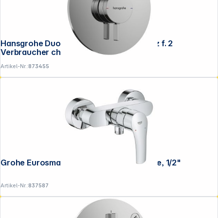
Hansgrohe DuoTurn S Mischer Unterputz f. 2
Verbraucher chrom
Artikel-Nr.:
873455
Grohe Eurosmart Einhand-Brausebatterie, 1/2"
Artikel-Nr.:
837587