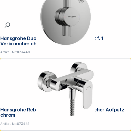
Hansgrohe DuoTurn S Mischer Unterputz f. 1
Verbraucher chrom
Artikel-Nr.:
873448
Hansgrohe Rebris S Einhebel- Brausemischer Aufputz
chrom
Artikel-Nr.:
873441