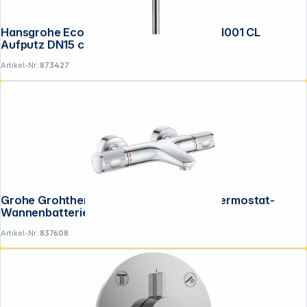
Hansgrohe Ecostat Brausethermo- stat 1001 CL
Aufputz DN15 chrom
Artikel-Nr.:
873427
Grohe Grohtherm 1000 Performance Thermostat-
Wannenbatterie, 1/2"
Artikel-Nr.:
837608