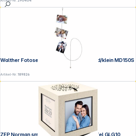
Artikel-Nr.:
290404
Walther Fotoseil 1,5 m silber Magnet rund/klein MD150S
Artikel-Nr.:
189826
ZEP Norman small 4x10x10 Holzfotowürfel GLG10