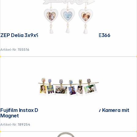
ZEP Delia 3x9x9 Holz weiß Drei Herzen RE366
Artikel-Nr.:
155516
Fujifilm Instax Design Clips 10er Set Motiv Kamera mit
Magnet
Artikel-Nr.:
189254