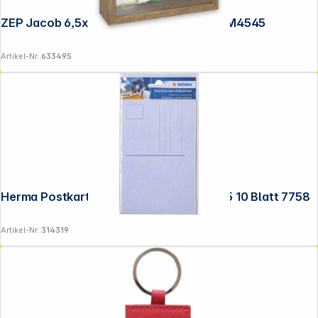
ZEP Jacob 6,5x21 Holz/Glas Spardose RM4545
Artikel-Nr.:
633495
Herma Postkarten-Etiketten weiß 95x145 10 Blatt 7758
Artikel-Nr.:
314319