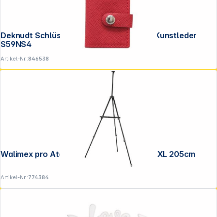
Deknudt Schlüsselanhänger rot 3,5x4,5 Kunstleder
S59NS4
Artikel-Nr.:
846538
Walimex pro Atelierstaffelei Aluminium XXL 205cm
Artikel-Nr.:
774384