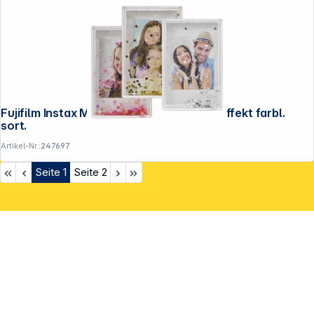
Fujifilm Instax Mini Frame Schneekugel-Effekt farbl.
sort.
Artikel-Nr.:
247697
Seite
1
Seite
2