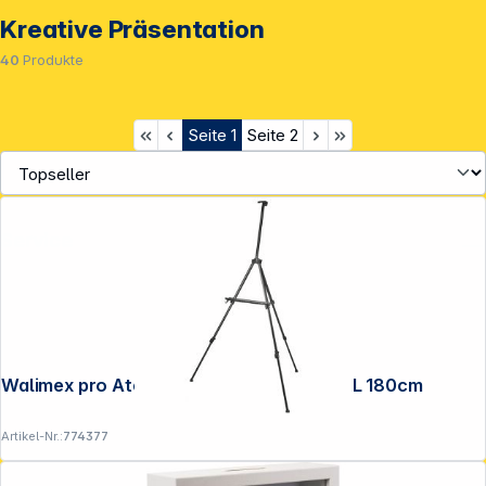
Kreative Präsentation
40
Produkte
Seite
1
Seite
2
Service
Walimex pro Atelierstaffelei Aluminium XL 180cm
Artikel-Nr.:
774377