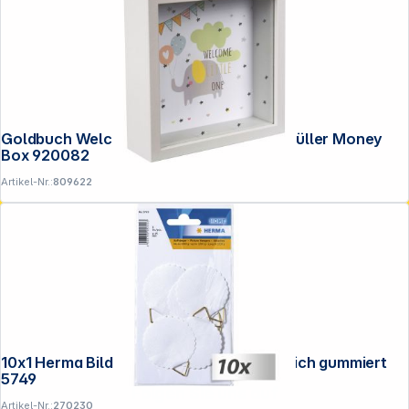
Goldbuch Welcome little one Wunscherfüller Money
Box 920082
Artikel-Nr.:
809622
10x1 Herma Bildaufhänger 45 wasserlöslich gummiert
5749
Folgen Sie uns auf
Artikel-Nr.:
270230