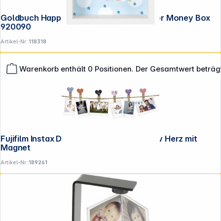
Goldbuch Happy Birthday Wunscherfüller Money Box
920090
Artikel-Nr.:
118318
Warenkorb enthält 0 Positionen. Der Gesamtwert beträg
**EVP = Empfohlener Verkaufspreis des Herstellers /
Lieferanten zzgl. 19% Mwst.
Alle Preise exkl. gesetzl. Mehrwertsteuer zzgl.
Fujifilm Instax Design Clips 10er Set Motiv Herz mit
Versandkosten
.
Magnet
Artikel-Nr.:
189261