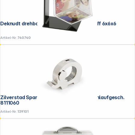
Deknudt drehbarer Fotowürfel Kunststoff 6x6x6
Artikel-Nr.:
740740
Zilverstad Spardose Elefant versilbert anlaufgesch.
8111060
Artikel-Nr.:
139101