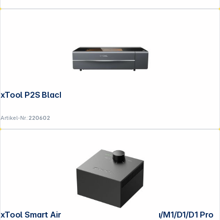
xTool P2S Black / Class 4
Artikel-Nr.:
220602
xTool Smart Air Assist 2.0 for S1/M1 Ultra/M1/D1/D1 Pro