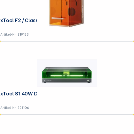
xTool F2 / Class 4
Artikel-Nr.:
219153
xTool S1 40W Dark / Class 1
Artikel-Nr.:
221106