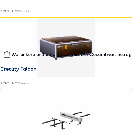
Artikel-Nr.:
220588
Warenkorb enthält 0 Positionen. Der Gesamtwert beträg
Creality Falcon A1 10W Lasergravierer
**EVP = Empfohlener Verkaufspreis des Herstellers /
Artikel-Nr.:
224277
Lieferanten zzgl. 19% Mwst.
Alle Preise exkl. gesetzl. Mehrwertsteuer zzgl.
Versandkosten
.