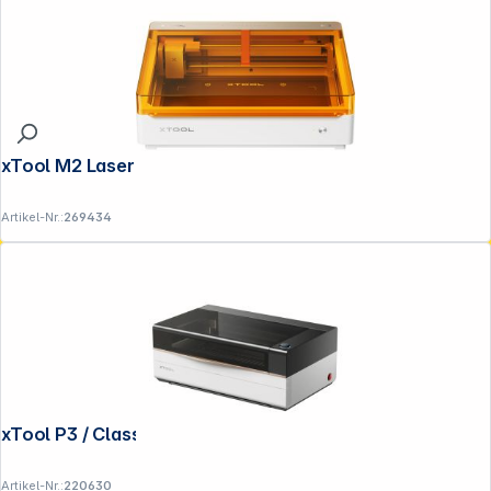
xTool M2 Lasergravierer 20W
Artikel-Nr.:
269434
xTool P3 / Class 1 + 4
Artikel-Nr.:
220630