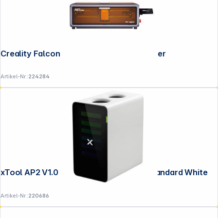
Creality Falcon A1 Pro 20W Lasergravierer
Artikel-Nr.:
224284
xTool AP2 V1.0 Abluftfilter SafetyPro Standard White
Artikel-Nr.:
220686