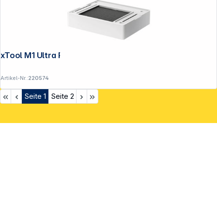
xTool M1 Ultra Riser Erhöhung Base Kit
Artikel-Nr.:
220574
Seite
1
Seite
2