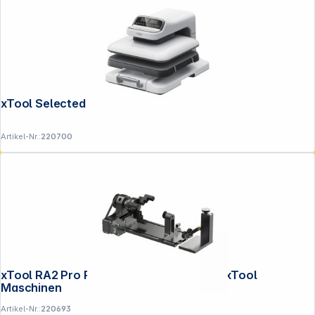
xTool Selected HP2 Heat Press
Artikel-Nr.:
220700
Folgen Sie uns auf
xTool RA2 Pro Rotations Erweit. für alle xTool
Maschinen
Artikel-Nr.:
220693