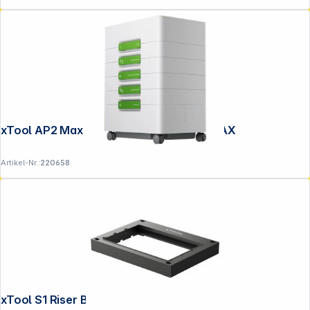
xTool AP2 Max Abluftfilter SafetyPro MAX
Artikel-Nr.:
220658
xTool S1 Riser Base Erhöhung