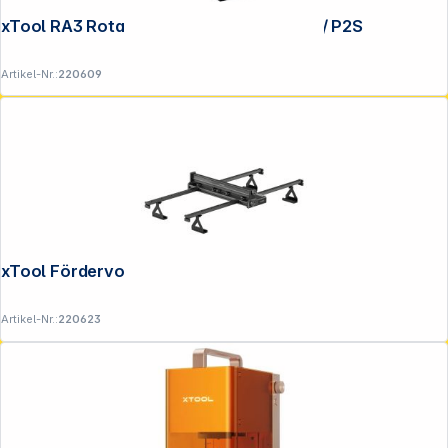
xTool RA3 Rotations Erweiterung für P2 / P2S
Artikel-Nr.:
220609
xTool Fördervorrichtung Feeder für P2
Artikel-Nr.:
220623