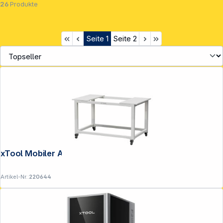
26
Produkte
Seite
1
Seite
2
xTool Mobiler Arbeitstisch für P3
Artikel-Nr.:
220644