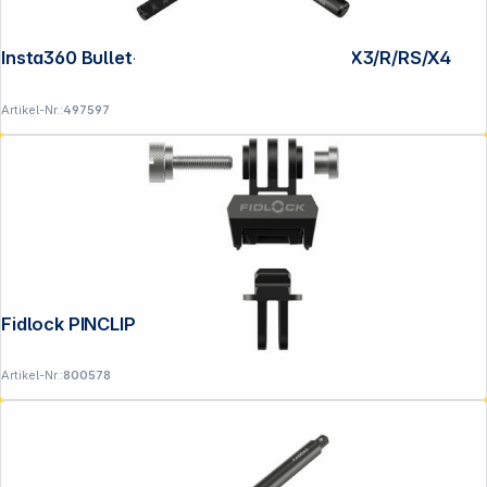
Insta360 Bullet-Time Bundle für One X2/X3/R/RS/X4
Artikel-Nr.:
497597
Copyright © 2001 - 2026 DGH - Alle Rechte vorbehalten.
Fidlock PINCLIP action cam mount
Artikel-Nr.:
800578