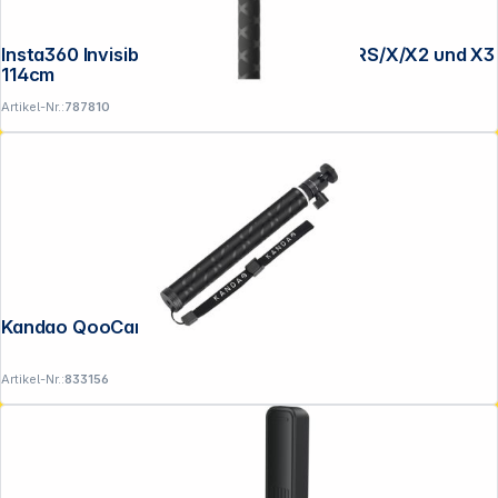
Insta360 Invisible Selfie Stick für ONE R/RS/X/X2 und X3
114cm
Artikel-Nr.:
787810
Kandao QooCam EGO Selfie Stick
Artikel-Nr.:
833156