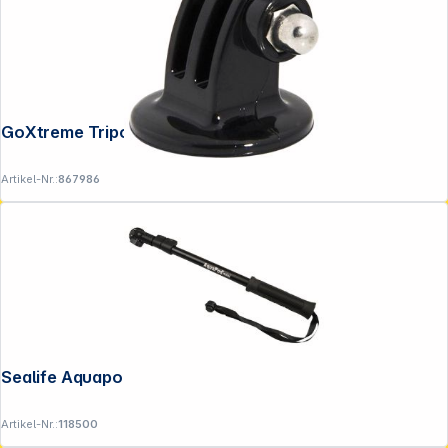
GoXtreme Tripod Adapter
Artikel-Nr.:
867986
Sealife Aquapod Mini (SL912)
Artikel-Nr.:
118500