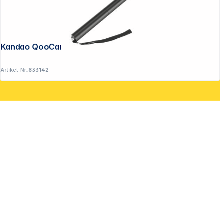
Kandao QooCam 3 Invisible Selfie Stick
Artikel-Nr.:
833142