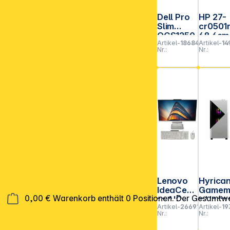
Dell Pro
HP 27-
Slim
cr0501
QCS1250
68,6cm
Artikel-
186848
Artikel-
14
CU5 16GB
(27")
Nr.:
Nr.:
512GB
Ryzen 
SSD Win
8GB
11 Pro
512GB
Lenovo
Hyrica
IdeaCent
Gamem
0,00 €
Warenkorb enthält 0 Positionen. Der Gesamtwe
re AIO
x Horiz
Artikel-
266914
Artikel-
19
27IPH11
7425 i5
Nr.:
Nr.:
68,58cm
14400F
(27")
32GB 1