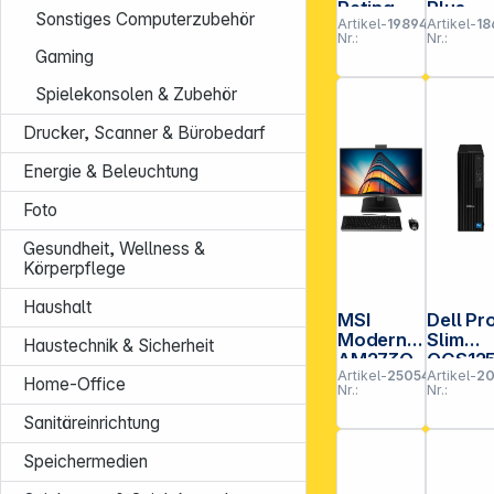
Retina
Plus
Sonstiges Computerzubehör
Artikel-
198944
Artikel-
18
4,5K
QBM12
Nr.:
Nr.:
24inch
CU5 16
Gaming
256GB
512GB
16GB (M4
SSD Wi
Spielekonsolen & Zubehör
10-core)
11 Pro
- Blue
Drucker, Scanner & Bürobedarf
Energie & Beleuchtung
Foto
Gesundheit, Wellness &
Körperpflege
Haushalt
MSI
Dell Pr
Modern
Slim
Haustechnik & Sicherheit
AM273Q
QCS12
Artikel-
250548
Artikel-
20
P 27"
CU7 16
Home-Office
Nr.:
Nr.:
(69cm)
512GB
CU7
SSD W1
Sanitäreinrichtung
32GB Win
Pro
11 Pro
Speichermedien