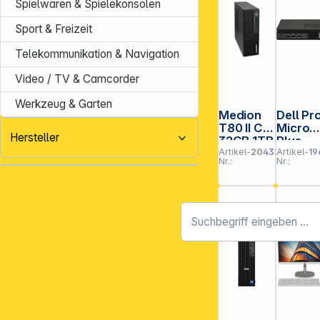
Spielwaren & Spielekonsolen
Sport & Freizeit
Telekommunikation & Navigation
Video / TV & Camcorder
Werkzeug & Garten
Medion
Dell Pr
T80 II CI5
Micro
Hersteller
32GB 1TB
Plus
Artikel-
204320
Artikel-
19
SSD Win
QBM12
Nr.:
Nr.:
11
Core
Ultra 7
16GB
512GB
SSD