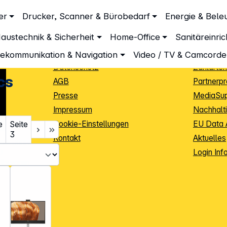
Unternehmen
Inform
er
Drucker, Scanner & Bürobedarf
Energie & Bele
Über DGH
Lieferbe
austechnik & Sicherheit
Home-Office
Sanitäreinri
Unsere Leistungen
Dropship
Beratung
Info Guid
lekommunikation & Navigation
Video / TV & Camcorde
Datenschutz
Zahlarten
cs
AGB
Partnerp
Presse
MediaSu
Impressum
Nachhalti
Cookie-Einstellungen
EU Data 
e
Seite
3
Kontakt
Aktuelles
iele Jahre
Login Inf
0
ibutoren