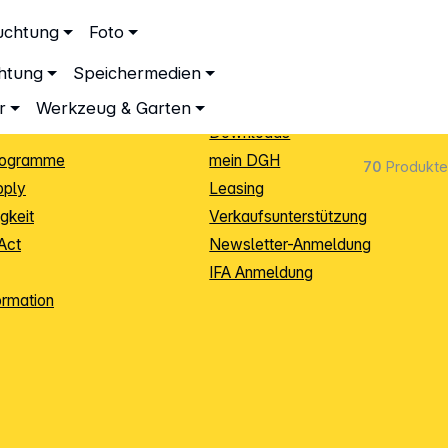
ationen
Service
uchtung
Foto
dingungen
Neukunden-Anmeldung
chtung
Speichermedien
ping
Sendungsverfolgung
e
Warenrücksendung (RMA)
r
Werkzeug & Garten
Downloads
rogramme
mein DGH
70
Produkte
pply
Leasing
gkeit
Verkaufsunterstützung
Act
Newsletter-Anmeldung
IFA Anmeldung
ormation