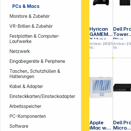
PCs & Macs
Monitore & Zubehör
VR-Brillen & Zubehör
Hyrican
Dell Pr
GAMEMA
Tower
Festplatten & Computer-
X Hype-
Plus
Laufwerke
Artikel-
251213
Artikel-
21
M 7917
QBT12
Nr.:
Nr.:
Ryzen 7
CU 7
Netzwerk
32GB 1TB
16GB
SSD
512GB
Eingabegeräte & Peripherie
RTX5060
SSD Wi
TI
11 Pro
Taschen, Schutzhüllen &
Halterungen
Kabel & Adapter
Einsteckkarten/Einsteckadapter
Arbeitsspeicher
PC-Komponenten
Apple
Dell Pr
Software
iMac w.
Micro