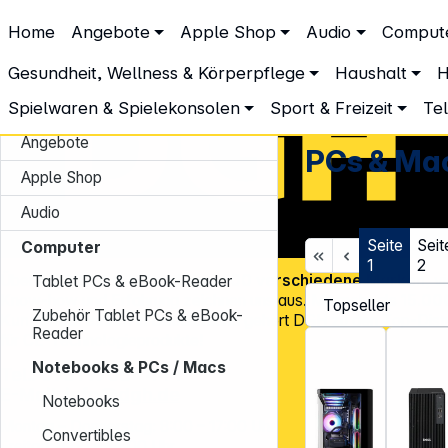
DGH – Partner des Fachhandels
Home
Angebote
Apple Shop
Audio
Comput
Computer
Notebooks & PCs / Macs
PCs & Macs
PCs & Macs
Gesundheit, Wellness & Körperpflege
Haushalt
H
Spielwaren & Spielekonsolen
Sport & Freizeit
Te
Angebote
PCs & Ma
Apple Shop
Audio
Seite
Seit
Computer
1
2
Über
45.000 Artikel
und über
600 verschiedene Marken
, v
Tablet PCs & eBook-Reader
Know-how und Erfahrung zeichnen uns aus. Mit mehr als
15.00
Zubehör Tablet PCs & eBook-
Kundenadressen
in Deutschland gehört DGH zu den Top-Distr
Reader
für CE-Technologieprodukte!
Notebooks & PCs / Macs
Tel.: 0931 9708 - 444
E-Mail:
info@dgh.de
Notebooks
Montag – Donnerstag: 8:00 – 17:00 Uhr
Convertibles
Freitag: 8:00 – 14:00 Uhr