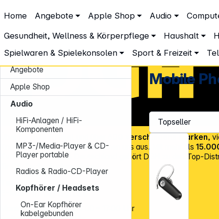
DGH – Partner des Fachhandels
Home
Angebote
Apple Shop
Audio
Comput
Audio
Kopfhörer / Headsets
Mobile Phone-Headsets
Mobile Phone-Headsets
Gesundheit, Wellness & Körperpflege
Haushalt
H
Spielwaren & Spielekonsolen
Sport & Freizeit
Te
Angebote
Mobile P
Apple Shop
Audio
HiFi-Anlagen / HiFi-
Komponenten
Über
45.000 Artikel
und über
600 verschiedene Marken
, v
MP3-/Media-Player & CD-
Know-how und Erfahrung zeichnen uns aus. Mit mehr als
15.00
Player portable
Kundenadressen
in Deutschland gehört DGH zu den Top-Distr
für CE-Technologieprodukte!
Radios & Radio-CD-Player
Tel.: 0931 9708 - 444
Kopfhörer / Headsets
E-Mail:
info@dgh.de
On-Ear Kopfhörer
Montag – Donnerstag: 8:00 – 17:00 Uhr
kabelgebunden
Freitag: 8:00 – 14:00 Uhr