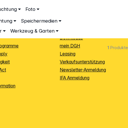
ationen
Service
uchtung
Foto
dingungen
Neukunden-Anmeldung
chtung
Speichermedien
ping
Sendungsverfolgung
e
Warenrücksendung (RMA)
r
Werkzeug & Garten
Downloads
rogramme
mein DGH
1
Produkte
pply
Leasing
gkeit
Verkaufsunterstützung
Act
Newsletter-Anmeldung
IFA Anmeldung
ormation