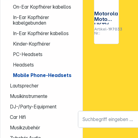
On-Ear Kopfhörer kabellos
Motorola
In-Ear Kopfhörer
Moto
kabelgebunden
HK126
Artikel-
197033
In-Ear Kopfhörer kabellos
Nr.:
Kinder-Kopfhörer
PC-Headsets
Headsets
Mobile Phone-Headsets
Lautsprecher
Musikinstrumente
DJ-/Party-Equipment
Car Hifi
Musikzubehör