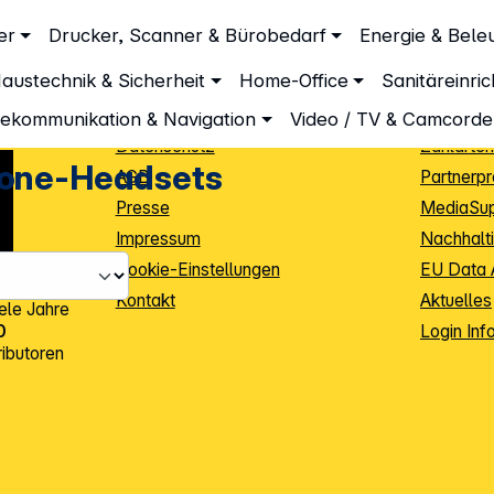
Unternehmen
Inform
er
Drucker, Scanner & Bürobedarf
Energie & Bele
Über DGH
Lieferbe
austechnik & Sicherheit
Home-Office
Sanitäreinri
Unsere Leistungen
Dropship
Beratung
Info Guid
lekommunikation & Navigation
Video / TV & Camcorde
Datenschutz
Zahlarten
hone-Headsets
AGB
Partnerp
Presse
MediaSu
Impressum
Nachhalti
Cookie-Einstellungen
EU Data 
Kontakt
Aktuelles
iele Jahre
Login Inf
0
ibutoren