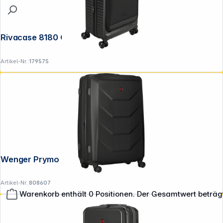
Rivacase 8180 Clark ECO Kabinenkoffer
Artikel-Nr.:
179575
Wenger Prymo Large Schwarz
Artikel-Nr.:
808607
**EVP = Empfohlener Verkaufspreis des Herstellers /
Warenkorb enthält 0 Positionen. Der Gesamtwert beträg
Lieferanten zzgl. 19% Mwst.
Alle Preise exkl. gesetzl. Mehrwertsteuer zzgl.
Versandkosten
.