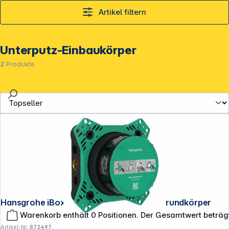
Artikel filtern
Unterputz-Einbaukörper
2
Produkte
**EVP = Empfohlener Verkaufspreis des Herstellers /
Hansgrohe iBox Universal 2 Unterputz-Grundkörper
Lieferanten zzgl. 19% Mwst.
Warenkorb enthält 0 Positionen. Der Gesamtwert beträg
Alle Preise exkl. gesetzl. Mehrwertsteuer zzgl.
Versandkosten
.
Artikel-Nr.:
873497