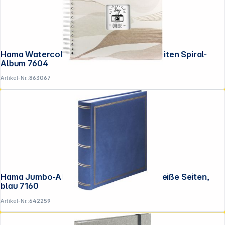
Hama Watercolor braun 28x24 50 ws. Seiten Spiral-
Album 7604
Artikel-Nr.:
863067
Hama Jumbo-Album London 30x30 80 weiße Seiten,
blau 7160
Artikel-Nr.:
642259