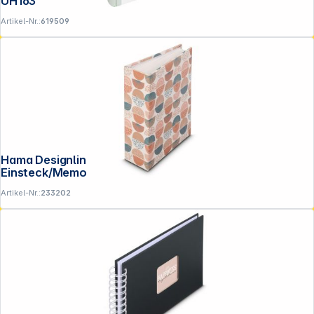
UH163
Artikel-Nr.:
619509
Hama Designline II Retro 10x15 100 Fotos
Einsteck/Memo 7707
Artikel-Nr.:
233202