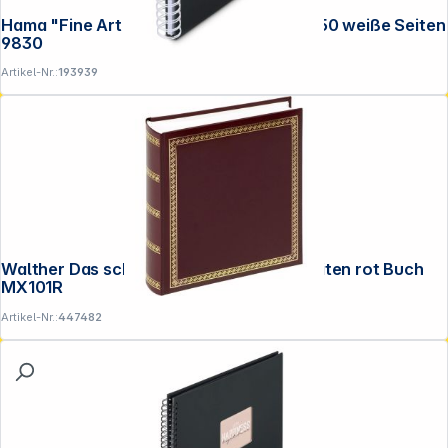
Hama "Fine Art" Spiral NewBlack 24x17 50 weiße Seiten
9830
Artikel-Nr.:
193939
Walther Das schicke Dicke 29x32 100 Seiten rot Buch
MX101R
Artikel-Nr.:
447482