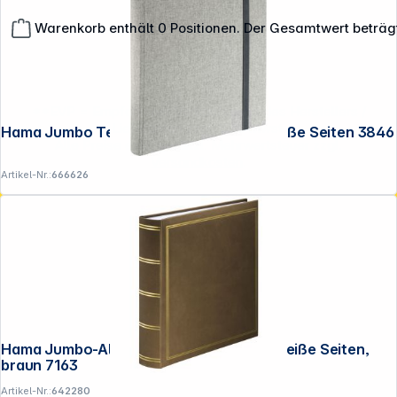
Warenkorb enthält 0 Positionen. Der Gesamtwert beträg
**EVP = Empfohlener Verkaufspreis des Herstellers /
Lieferanten zzgl. 19% Mwst.
Hama Jumbo Tessuto grau 30x30 60 weiße Seiten 3846
Alle Preise exkl. gesetzl. Mehrwertsteuer zzgl.
Versandkosten
.
Artikel-Nr.:
666626
Hama Jumbo-Album London 30x30 80 weiße Seiten,
braun 7163
Artikel-Nr.:
642280