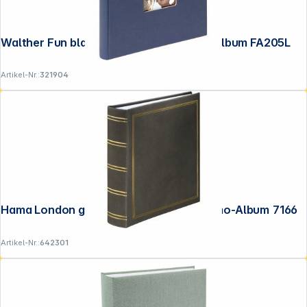
Walther Fun blau 26x25 40 Seiten Buchalbum FA205L
Artikel-Nr.:
321904
Hama London grau 10x15 200 Fotos Memo-Album 7166
Artikel-Nr.:
642301