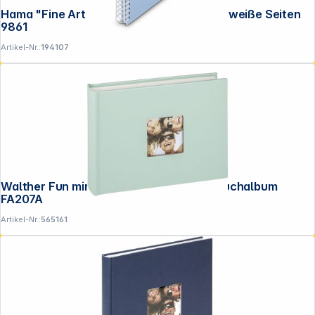
Hama "Fine Art" Spiral Lagune 28x24 50 weiße Seiten
9861
Artikel-Nr.:
194107
Walther Fun mintgrün 22x16 40 Seiten Buchalbum
FA207A
Artikel-Nr.:
565161
Folgen Sie uns auf