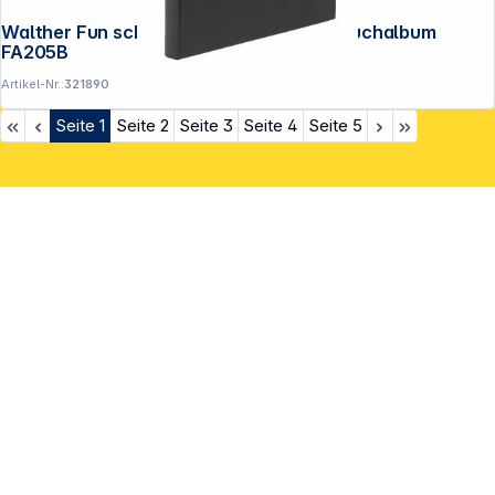
Walther Fun schwarz 26x25 40 Seiten Buchalbum
FA205B
Artikel-Nr.:
321890
Seite
1
Seite
2
Seite
3
Seite
4
Seite
5