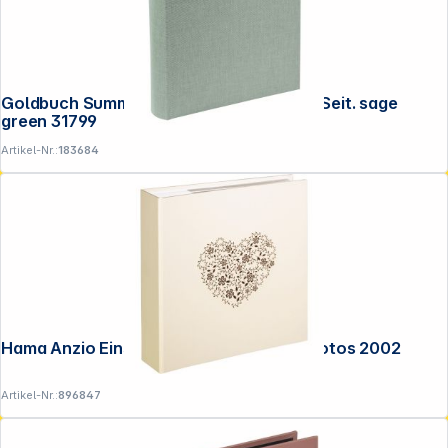
Goldbuch Summertime 30x31 100 weiße Seit. sage
green 31799
Artikel-Nr.:
183684
Hama Anzio Einsteck/Memo 10x15 200 Fotos 2002
Artikel-Nr.:
896847